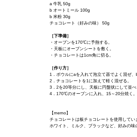
a 牛乳 50g
b オートミール 100g
b 米粉 30g
チョコレート（好みの味） 50g
［下準備］
・オーブンを170℃に予熱する。
・天板にオーブンシートを敷く。
・チョコレートは1cm角に切る。
［作り方］
1．ボウルにaを入れて泡立て器でよく混ぜ、
2．チョコレートを1に加えて軽く混ぜる。
3．2を20等分にし、天板に円盤状にして並べ
4．170℃のオーブンに入れ、15～20分焼く
【memo】
チョコレートは板チョコレートを使用してい
ホワイト、ミルク、ブラックなど、好みの味