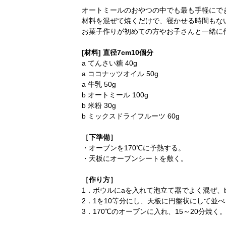
オートミールのおやつの中でも最も手軽にで
材料を混ぜて焼くだけで、寝かせる時間もな
お菓子作りが初めての方やお子さんと一緒に
[材料] 直径7cm10個分
a てんさい糖 40g
a ココナッツオイル 50g
a 牛乳 50g
b オートミール 100g
b 米粉 30g
b ミックスドライフルーツ 60g
［下準備］
・オーブンを170℃に予熱する。
・天板にオーブンシートを敷く。
［作り方］
1．ボウルにaを入れて泡立て器でよく混ぜ、
2．1を10等分にし、天板に円盤状にして並べ
3．170℃のオーブンに入れ、15～20分焼く