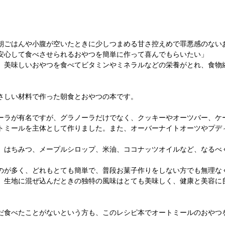
朝ごはんや小腹が空いたときに少しつまめる甘さ控えめで罪悪感のない
安心して食べさせられるおやつを簡単に作って喜んでもらいたい」
、美味しいおやつを食べてビタミンやミネラルなどの栄養がとれ、食物
さしい材料で作った朝食とおやつの本です。
ーラが有名ですが、グラノーラだけでなく、クッキーやオーツバー、ケ
トミールを主体として作りました。また、オーバーナイトオーツやプデ
、はちみつ、メープルシロップ、米油、ココナッツオイルなど、なるべ
のが多く、どれもとても簡単で、普段お菓子作りをしない方でも無理な
、生地に混ぜ込んだときの独特の風味はとても美味しく、健康と美容に
だ食べたことがないという方も、このレシピ本でオートミールのおやつ