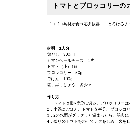
トマトとブロッコリーの
ゴロゴロ具材が食べ応え抜群！ とろけるチ
材料 1人分
鶏だし 300ml
カマンベールチーズ 1片
トマト（小）1個
ブロッコリー 50g
ごはん 100g
塩、黒こしょう 各少々
作り方
1．トマトは縦6等分に切る。ブロッコリーは
2．小鍋にごはん、トマトを半分、ブロッコ
3．2の水面がグラグラと温まったら、弱火に
4．残りのトマトをのせてフタをしめ、火を