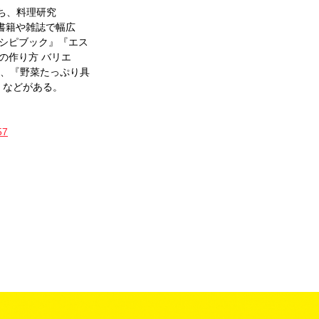
たのち、料理研究
書籍や雑誌で幅広
レシピブック』『エス
の作り方 バリエ
）、『野菜たっぷり具
社）などがある。
57