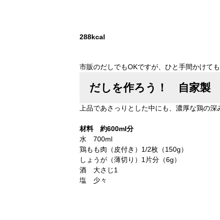
288kcal
市販のだしでもOKですが、ひと手間かけて
だしを作ろう！ 自家製
上品であさっりとした中にも、濃厚な鶏の深
材料 約600ml分
水 700ml
鶏もも肉（皮付き）1/2枚（150g）
しょうが（薄切り）1片分（6g）
酒 大さじ1
塩 少々