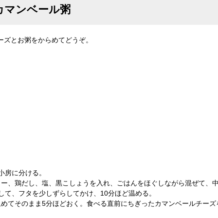
カマンベール粥
ーズとお粥をからめてどうぞ。
小房に分ける。
リー、鶏だし、塩、黒こしょうを入れ、ごはんをほぐしながら混ぜて、
して、フタを少しずらしてかけ、10分ほど温める。
止めてそのまま5分ほどおく。食べる直前にちぎったカマンベールチーズ