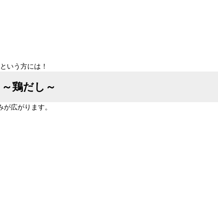
もという方には！
 ～鶏だし～
みが広がります。