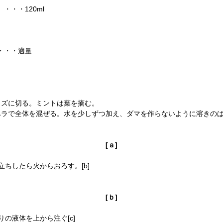
・・120ml
・・・適量
イズに切る。ミントは葉を摘む。
ラで全体を混ぜる。水を少しずつ加え、ダマを作らないように溶きのばす
[ａ]
ちしたら火からおろす。[b]
[ｂ]
の液体を上から注ぐ[c]