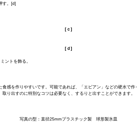
。[d]
[ｃ]
[ｄ]
、ミントを飾る。
た食感を作りやすいです。可能であれば、「エビアン」などの硬水で作
。取り出すのに特別なコツは必要なく、するりと出すことができます。
写真の型：直径25mmプラスチック製 球形製氷皿