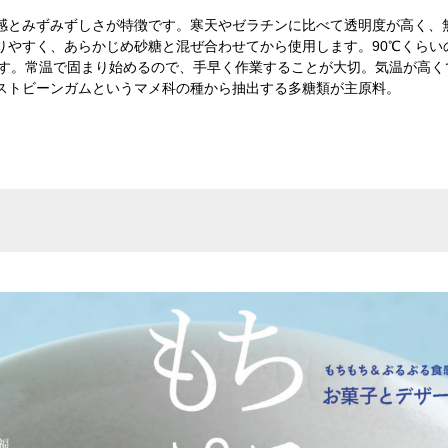
感とみずみずしさが特徴です。寒天やゼラチンに比べて透明度が高く、
りやすく、あらかじめ砂糖と混ぜ合わせてから使用します。90℃くらい
めます。常温で固まり始めるので、手早く作業することが大切。気温が高
ストビーンガムというマメ科の種から抽出する多糖類が主原料。