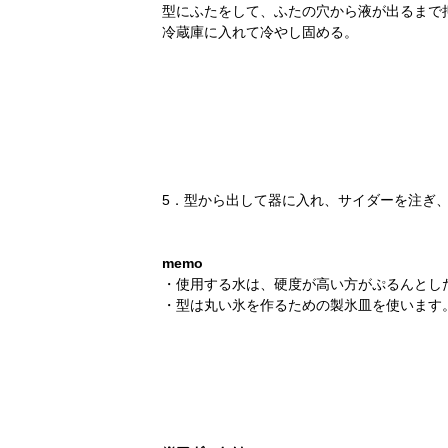
型にふたをして、ふたの穴から液が出るまで押す
冷蔵庫に入れて冷やし固める。
5．型から出して器に入れ、サイダーを注ぎ
memo
・使用する水は、硬度が高い方がぷるんとし
・型は丸い氷を作るための製氷皿を使います