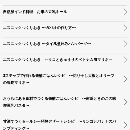
自然派インド料理 お米の豆乳キール
エスニックつくりおき 〜ガパオの作り方〜
エスニックつくりおき 〜タイ風煮込みハンバーグ〜
エスニックつくりおき ～タコときゅうりのベトナム風マリネ～
3ステップで作れる発酵ごはんレシピ 〜切り干し大根とオリーブ
の塩麹マリネ〜
おうちにある食材でつくる発酵ごはんレシピ 〜南瓜ときのこの味
噌豆乳パスタ〜
甘酒でつくるヘルシー発酵デザートレシピ 〜リンゴとバナナのパ
ンプディング〜