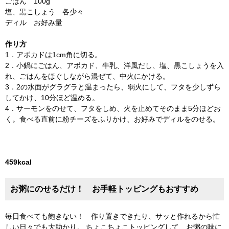
ごはん 100g
塩、黒こしょう 各少々
ディル お好み量
作り方
1．アボカドは1cm角に切る。
2．小鍋にごはん、アボカド、牛乳、洋風だし、塩、黒こしょうを入
れ、ごはんをほぐしながら混ぜて、中火にかける。
3．2の水面がグラグラと温まったら、弱火にして、フタを少しずら
してかけ、10分ほど温める。
4．サーモンをのせて、フタをしめ、火を止めてそのまま5分ほどお
く。食べる直前に粉チーズをふりかけ、お好みでディルをのせる。
459kcal
お粥にのせるだけ！ お手軽トッピングもおすすめ
毎日食べても飽きない！ 作り置きできたり、サッと作れるから忙
しい日々でも大助かり。 ちょこちょこトッピングして、お粥の味に