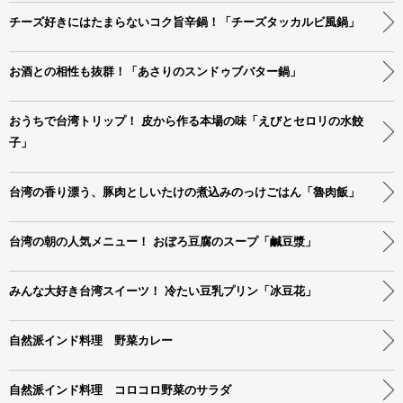
チーズ好きにはたまらないコク旨辛鍋！「チーズタッカルビ風鍋」
お酒との相性も抜群！「あさりのスンドゥブバター鍋」
おうちで台湾トリップ！ 皮から作る本場の味「えびとセロリの水餃
子」
台湾の香り漂う、豚肉としいたけの煮込みのっけごはん「魯肉飯」
台湾の朝の人気メニュー！ おぼろ豆腐のスープ「鹹豆漿」
みんな大好き台湾スイーツ！ 冷たい豆乳プリン「冰豆花」
自然派インド料理 野菜カレー
自然派インド料理 コロコロ野菜のサラダ