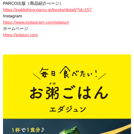
PARCO出版（商品紹介ぺージ）
https://publishing.parco.jp/books/detail/?id=157
Instagram
https://www.instagram.com/edajun/
ホームページ
https://edajun.com