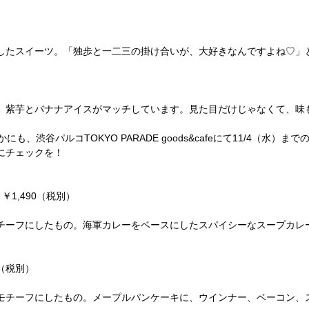
）
したスイーツ。「独歩と一二三の掛け合いが、大好きなんですよね♡」と
、紫芋とバナナアイスがマッチしています。見た目だけじゃなくて、味
、渋谷パルコTOKYO PARADE goods&cafeにて11/4（水
にチェックを！
 ￥1,490（税別）
チーフにしたもの。海軍カレーをベースにしたスパイシーなスープカレ
90（税別）
モチーフにしたもの。メープルパンケーキに、ウインナー、ベーコン、