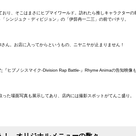
ており、そこはまさにヒプマイワールド。訪れたら推しキャラクターの
いう「シンジュク・ディビジョン」の「伊弉冉一二三」の前でパチリ。
MUさん。お店に入ってからというもの、ニヤニヤが止まりません！
シスマイク-Division Rap Battle-』Rhyme Animaの告知
取った場面写真も展示してあり、店内には撮影スポットがてんこ盛り。
う！ オリジナルメニューの数々