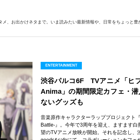
タメ、お出かけネタまで。いま読みたい最新情報や、日常をちょっと豊か
ENTERTAINMENT
渋谷パルコ6F TVアニメ「ヒプ
Anima」の期間限定カフェ・
ないグッズも
音楽原作キャラクターラッププロジェクト『ヒプノ
Battle-』。今年で3周年を迎え、ますま
望のTVアニメ放映が開始。それを記念し、渋谷PA
goods&cafeにて、コラボレーションカ