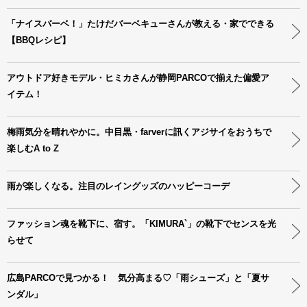
「ナイスバーベ！」たけだバーベキューさんが教える・家でできる
【BBQレシピ】
アウトドア好きモデル・ヒミカさんが静岡PARCOで揃えた偏愛ア
イテム！
梅雨気分を晴れやかに。中目黒・farverに訊くアジサイをおうちで
楽しむA to Z
雨が楽しくなる。注目のレイングッズのハッピーコーデ
ファッション魂を靴下に、宿す。「KIMURA`」の靴下でセンスを光
らせて
広島PARCOで見つかる！ 気分高まる♡「雨シューズ」と「夏サ
ンダル」