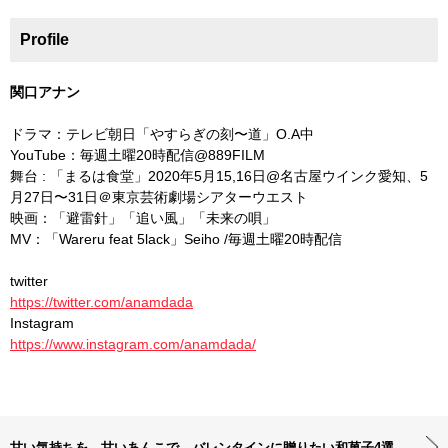
Profile
関口アナン
ドラマ：テレビ朝日「やすらぎの刻〜道」O.A中
YouTube：毎週土曜20時配信@889FILM
舞台 : 「まるは食堂」2020年5月15,16日@名古屋ウインク愛知、5
月27日〜31日＠東京芸術劇場シアターウエスト
映画：「避雷針」「追い風」「未来の唄」
MV：「Wareru feat 5lack」Seiho /毎週土曜20時配信
twitter
https://twitter.com/anamdada
Instagram
https://www.instagram.com/anamdada/
甘い気持ちを、甘いあんこで。バレンタインに贈りたい和菓子4選