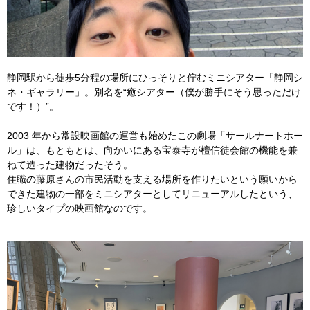
静岡駅から徒歩5分程の場所にひっそりと佇むミニシアター「静岡シ
ネ・ギャラリー」。別名を“癒シアター（僕が勝手にそう思っただけ
です！）”。
2003 年から常設映画館の運営も始めたこの劇場「サールナートホー
ル」は、もともとは、向かいにある宝泰寺が檀信徒会館の機能を兼
ねて造った建物だったそう。
住職の藤原さんの市⺠活動を⽀える場所を作りたいという願いから
できた建物の一部をミニシアターとしてリニューアルしたという、
珍しいタイプの映画館なのです。