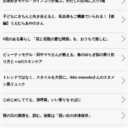
お茶好きモデル・カイノユウが選ぶ。わたしのお気に入り5選
子どもにきちんと向き合えると、私自身もご機嫌でいられる！【後
編】うえむらあやのさん
#花のある暮らし 「花と花瓶の蜜な関係」を、おうちで楽しむ。
ビューティモデル・田中マヤさんが教える。春のゆらぎ肌の乗り切
り方と＋αのスキンケア
トレンドではなく、スタイルを大切に。ikko masudaさんのスタメ
ン黒リュック
じめじめしてても、深呼吸。いい香りをそばに
雨の日の風情を、読む。短歌は「思い出の冷凍保存」