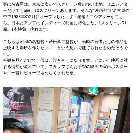
実は名古屋は、東京に次いでスクリーン数の多い土地。ミニシアタ
ーだけでも5館、10スクリーンあります。そんな“映画都市”名古屋の
中で1983年の2月にオープンした、ザ・老舗ミニシアターがこち
ら。日本とアジアのインディーズ映画に特化した、1スクリーン51
席。1本勝負、痺れます。
こちらは昭和の名監督・若松孝二監督が、当時の若者たちの作品を
上映する場所を作りたい……という想いで建てられたものだそうで
す。
外観を見ただけで、僕は、泣きそうになります。とにかく映画に対
する情熱が溢れていて、スタッフさんお手製の映画の宣伝ポスター
や、一言レビューで埋め尽くされた壁。