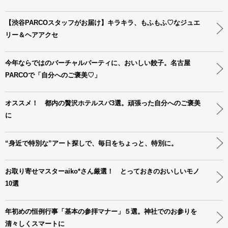
【渋谷PARCOスタッフがお届け】キラキラ、もふもふ♡なジュエ
リー＆ヘアアクセ
今年ならではのバーチャルパーティに、おいしい餃子。名古屋
PARCOで「自分へのご褒美♡」
オススメ！ 都内の贅沢ホテルスパ3選。頑張った自分へのご褒美
に
“身近で特別な”アート探しで、毎日をちょっと、特別に。
お取り寄せマスターaiko*さん厳選！ とっておきのおいしいモノ
10選
年初めの恒例行事「基本の参拝マナー」５選。神社でのお参りを
清々しくスマートに