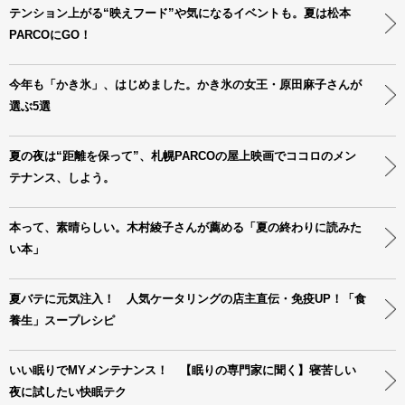
テンション上がる“映えフード”や気になるイベントも。夏は松本
PARCOにGO！
今年も「かき氷」、はじめました。かき氷の女王・原田麻子さんが
選ぶ5選
夏の夜は“距離を保って”、札幌PARCOの屋上映画でココロのメン
テナンス、しよう。
本って、素晴らしい。木村綾子さんが薦める「夏の終わりに読みた
い本」
夏バテに元気注入！ 人気ケータリングの店主直伝・免疫UP！「食
養生」スープレシピ
いい眠りでMYメンテナンス！ 【眠りの専門家に聞く】寝苦しい
夜に試したい快眠テク