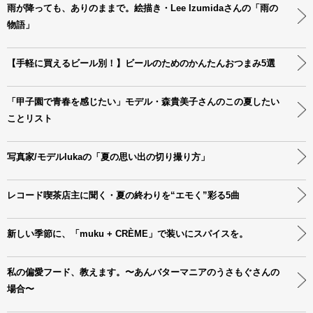
雨が降っても、ありのままで。絵描き・Lee Izumidaさんの「雨の
物語」
【手軽に買えるビール別！】ビールのためのかんたんおつまみ5選
「甲子園で青春を感じたい」モデル・森貴美子さんのこの夏したい
ことリスト
写真家/モデルlukaの「夏の思い出の切り撮り方」
レコード喫茶店主に聞く・夏の終わりを“エモく”彩る5曲
新しい季節に、「muku + CRÈME」で装いにスパイスを。
私の偏愛フード、教えます。〜あんバターマニアのうさもぐさんの
場合〜