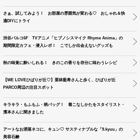
さぁ、試してみよう！ お部屋の雰囲気が変わる♡ おしゃれ＆快
適DIYにトライ
渋谷パルコ6F TVアニメ「ヒプノシスマイク Rhyme Anima」の
期間限定カフェ・潜入レポ！ こでしか出会えないグッズも
秋の味覚に酔いしれる！ きのこの香りを存分に味わうレシピ
【WE LOVEひばりが丘♡】栗林藍希さんと歩く、ひばりが丘
PARCO周辺の注目スポット
キラキラ・もふもふ・柄バッグ！ 着こなしかたをスタイリスト・
濱本さんに聞きました
アートなお洒落ネコに、キュン♡ サスティナブルな「9.kyuu」の
美容石鹸