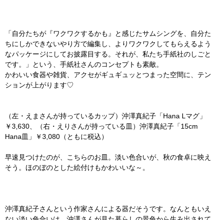
「自分たちが『ワクワクするかも』と感じたサムシングを、自分た
ちにしかできないやり方で編集し、よりワクワクしてもらえるよう
なパッケージにしてお披露目する。それが、私たち手紙社のしごと
です。」という、手紙社さんのコンセプトも素敵。
かわいい食器や雑貨、アクセがギュギュッとつまった空間に、テン
ションが上がります♡
（左・えまさんが持っているカップ）沖澤真紀子「Hana Lマグ」
￥3,630、（右・えりさんが持っている皿）沖澤真紀子「15cm
Hana皿」￥3,080（ともに税込）
早速見つけたのが、こちらのお皿。淡い色合いが、秋の食卓に映え
そう。ほのぼのとした絵付けもかわいいな～。
沖澤真紀子さんという作家さんによる器だそうです。なんともいえ
ない淡い色合いは、沖澤さんが見た暮らしの景色から生み出されて