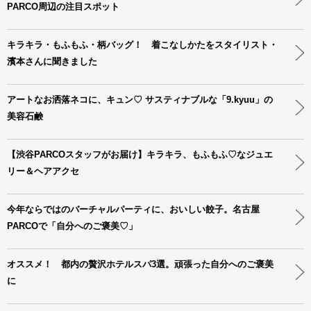
PARCO周辺の注目スポット
キラキラ・もふもふ・柄バッグ！ 着こなしかたをスタイリスト・
濱本さんに聞きました
アートなお洒落ネコに、キュン♡ サスティナブルな「9.kyuu」の
美容石鹸
【渋谷PARCOスタッフがお届け】キラキラ、もふもふ♡なジュエ
リー＆ヘアアクセ
今年ならではのバーチャルパーティに、おいしい餃子。名古屋
PARCOで「自分へのご褒美♡」
オススメ！ 都内の贅沢ホテルスパ3選。頑張った自分へのご褒美
に