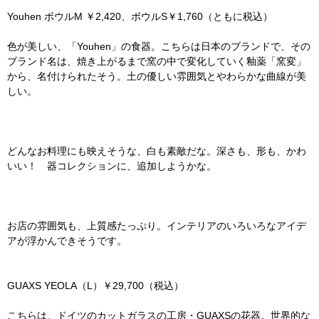
Youhen ボウルM ￥2,420、ボウルS￥1,760（ともに税込）
色が美しい、「Youhen」の食器。こちらは日本のブランドで、その
ブランド名は、焼き上がるまで窯の中で変化していく釉薬「窯変」
から、名付けられたそう。土の優しい雰囲気とやわらかな曲線が美
しい。
どんなお料理にも映えそうな、白も素敵だな。深さも、形も、かわ
いい！ 器コレクションに、追加しようかな。
お店の雰囲気も、上質感たっぷり。インテリアのいろいろなアイデ
アが浮かんできそうです。
GUAXS YEOLA（L）￥29,700（税込）
こちらは、ドイツのカットガラスの工房・GUAXSの花器。世界的な