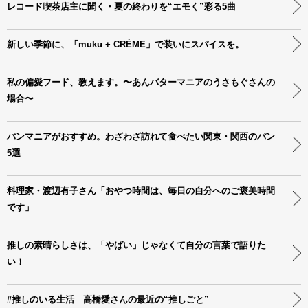
レコード喫茶店主に聞く・夏の終わりを“エモく”彩る5曲
新しい季節に、「muku + CRÈME」で装いにスパイスを。
私の偏愛フード、教えます。〜あんバターマニアのうさもぐさんの
場合〜
パンマニアがおすすめ。わざわざ訪れて食べたい関東・関西のパン
5選
料理家・渡辺有子さん「おやつ時間は、毎日の自分へのご褒美時間
です」
推しの素晴らしさは、「やばい」じゃなくて自分の言葉で語りた
い！
#推しのいる生活 高橋愛さんの最近の“推しごと”