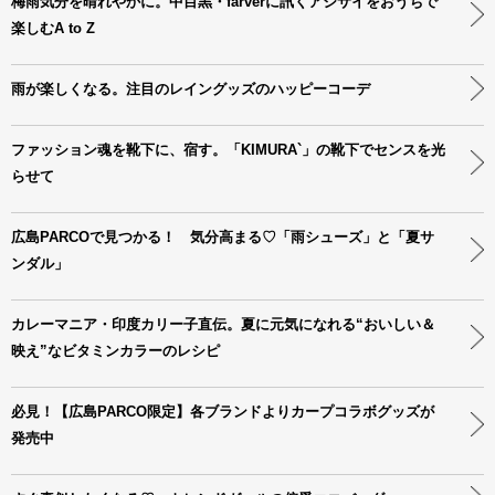
梅雨気分を晴れやかに。中目黒・farverに訊くアジサイをおうちで
楽しむA to Z
雨が楽しくなる。注目のレイングッズのハッピーコーデ
ファッション魂を靴下に、宿す。「KIMURA`」の靴下でセンスを光
らせて
広島PARCOで見つかる！ 気分高まる♡「雨シューズ」と「夏サ
ンダル」
カレーマニア・印度カリー子直伝。夏に元気になれる“おいしい＆
映え”なビタミンカラーのレシピ
必見！【広島PARCO限定】各ブランドよりカープコラボグッズが
発売中