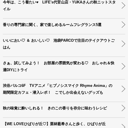
今年は、こう着たい♥ LIFE's代官山店・YUKAさんの秋ニットスタ
イル
香りの専門家に聞く、家で楽しめるルームフレグランス5選
いいにおい♡ ＆ おいしい♡ 池袋PARCOで注目のテイクアウトご
はん
さぁ、試してみよう！ お部屋の雰囲気が変わる♡ おしゃれ＆快
適DIYにトライ
渋谷パルコ6F TVアニメ「ヒプノシスマイク Rhyme Anima」の
期間限定カフェ・潜入レポ！ こでしか出会えないグッズも
秋の味覚に酔いしれる！ きのこの香りを存分に味わうレシピ
【WE LOVEひばりが丘♡】栗林藍希さんと歩く、ひばりが丘