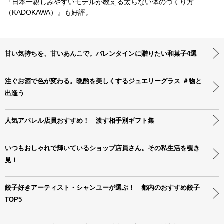
『日本一親しみやすいモデルが教える太らない体のつくり方
（KADOKAWA）』も好評。
甘い気持ちを、甘いあんこで。バレンタインに贈りたい和菓子4選
注ぐお酒で色が変わる。晩酌を美しくするジュエリーグラス ＃物と
出逢う
人気アパレル店員おすすめ！ 渡す相手別ギフト集
いつもおしゃれで輝いているショップ店員さん。その私生活を覗き
見！
餃子好きアーティスト・シャンユーが選ぶ！ 都内のおすすめ餃子
TOP5