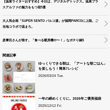
【温泉ライターおすすめ】今日は、デジタルデトックス。温泉プラ
スアルファの魅力をもつ宿5選
大人気企画「SUPER SENTO パルコ湯」が福岡PARCOに上陸。ご
当地コラボで温まろ。
彦摩呂さんが推す。「食べる暖房機や〜！」なポチり鍋5
関連記事
ゆっくりできる朝は、「アートな朝ごはん」
を楽しもう！簡単7レシピ
2026/03/24 Tue.
一年の締めくくりに。2026年ご褒美福袋
2025/12/12 Fri.