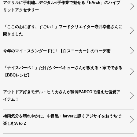
アクリルに手刺繍…デジタル×手作業で魅せる「hArch」のハイブ
リットアクセサリー
「ここのおにぎり、すごい！」フードクリエイター寺井幸也さんに
聞きました
今年のマイ・スタンダードに！【白スニーカー】のコーデ術
「ナイスバーベ！」たけだバーベキューさんが教える・家でできる
【BBQレシピ】
アウトドア好きモデル・ヒミカさんが静岡PARCOで揃えた偏愛ア
イテム！
梅雨気分を晴れやかに。中目黒・farverに訊くアジサイをおうちで
楽しむA to Z