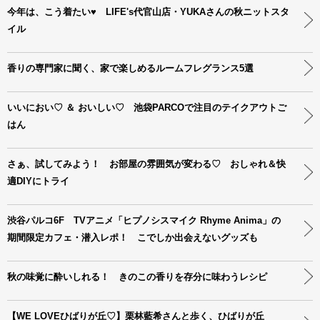
今年は、こう着たい♥ LIFE's代官山店・YUKAさんの秋ニットスタ
イル
香りの専門家に聞く、家で楽しめるルームフレグランス5選
いいにおい♡ ＆ おいしい♡ 池袋PARCOで注目のテイクアウトご
はん
さぁ、試してみよう！ お部屋の雰囲気が変わる♡ おしゃれ＆快
適DIYにトライ
渋谷パルコ6F TVアニメ「ヒプノシスマイク Rhyme Anima」の
期間限定カフェ・潜入レポ！ こでしか出会えないグッズも
秋の味覚に酔いしれる！ きのこの香りを存分に味わうレシピ
【WE LOVEひばりが丘♡】栗林藍希さんと歩く、ひばりが丘