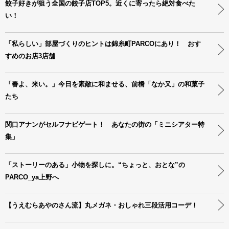
餃子好きが狙う全国の餃子店TOP5。近くに寄ったら絶対食べた
い！
「私らしい」部屋づくりのヒントは錦糸町PARCOにあり！ おす
すめのお店3店舗
「春よ、来い。」今日を素敵に和ませる、前橋「なか又」の和菓子
たち
関口アナンがセルフナビゲート！ あなたの街の「ミニシアター特
集」
「ストーリーのある」小物を探しに。“ちょっと、おとな”の
PARCO_ya上野へ
【うえむらあやのさん流】丸メガネ・おしゃれ三段活用コーデ！