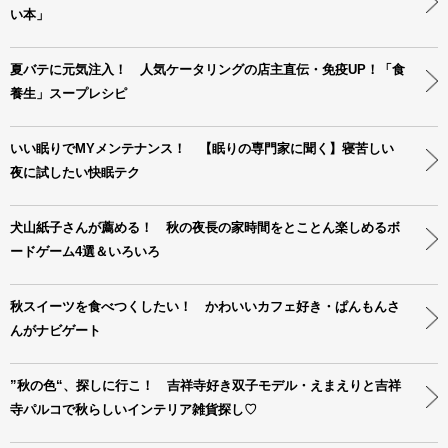
い本」
夏バテに元気注入！ 人気ケータリングの店主直伝・免疫UP！「食
養生」スープレシピ
いい眠りでMYメンテナンス！ 【眠りの専門家に聞く】寝苦しい
夜に試したい快眠テク
犬山紙子さんが薦める！ 秋の夜長の家時間をとことん楽しめるボ
ードゲーム4選＆いろいろ
秋スイーツを食べつくしたい！ かわいいカフェ好き・ぱんもんさ
んがナビゲート
”秋の色“、探しに行こ！ 吉祥寺好き双子モデル・えまえりと吉祥
寺パルコで秋らしいインテリア雑貨探し♡