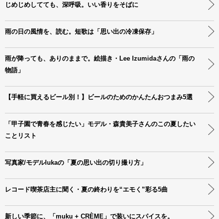
じめじめしてても、深呼吸。いい香りをそばに
雨の日の風情を、読む。短歌は「思い出の冷凍保存」
雨が降っても、ありのままで。絵描き・Lee Izumidaさんの「雨の
物語」
【手軽に買えるビール別！】ビールのためのかんたんおつまみ5選
「甲子園で青春を感じたい」モデル・森貴美子さんのこの夏したい
ことリスト
写真家/モデルlukaの「夏の思い出の切り撮り方」
レコード喫茶店主に聞く・夏の終わりを“エモく”彩る5曲
新しい季節に、「muku + CRÈME」で装いにスパイスを。