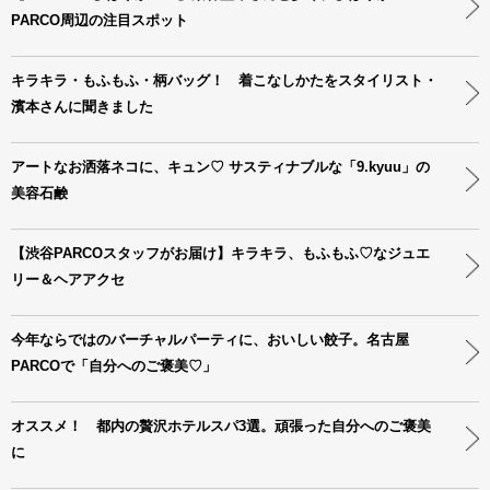
PARCO周辺の注目スポット
キラキラ・もふもふ・柄バッグ！ 着こなしかたをスタイリスト・
濱本さんに聞きました
アートなお洒落ネコに、キュン♡ サスティナブルな「9.kyuu」の
美容石鹸
【渋谷PARCOスタッフがお届け】キラキラ、もふもふ♡なジュエ
リー＆ヘアアクセ
今年ならではのバーチャルパーティに、おいしい餃子。名古屋
PARCOで「自分へのご褒美♡」
オススメ！ 都内の贅沢ホテルスパ3選。頑張った自分へのご褒美
に