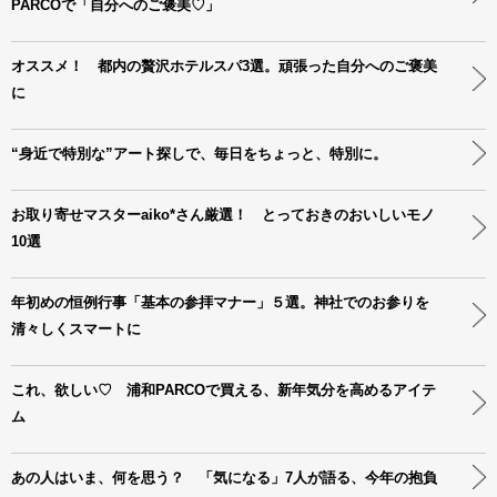
PARCOで「自分へのご褒美♡」
オススメ！ 都内の贅沢ホテルスパ3選。頑張った自分へのご褒美
に
“身近で特別な”アート探しで、毎日をちょっと、特別に。
お取り寄せマスターaiko*さん厳選！ とっておきのおいしいモノ
10選
年初めの恒例行事「基本の参拝マナー」５選。神社でのお参りを
清々しくスマートに
これ、欲しい♡ 浦和PARCOで買える、新年気分を高めるアイテ
ム
あの人はいま、何を思う？ 「気になる」7人が語る、今年の抱負