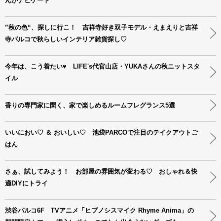
んがナビゲート
”秋の色“、探しに行こ！ 吉祥寺好き双子モデル・えまえりと吉祥
寺パルコで秋らしいインテリア雑貨探し♡
今年は、こう着たい♥ LIFE's代官山店・YUKAさんの秋ニットスタ
イル
香りの専門家に聞く、家で楽しめるルームフレグランス5選
いいにおい♡ ＆ おいしい♡ 池袋PARCOで注目のテイクアウトご
はん
さぁ、試してみよう！ お部屋の雰囲気が変わる♡ おしゃれ＆快
適DIYにトライ
渋谷パルコ6F TVアニメ「ヒプノシスマイク Rhyme Anima」の