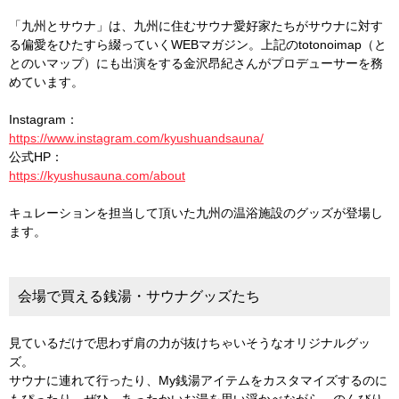
「九州とサウナ」は、九州に住むサウナ愛好家たちがサウナに対す
る偏愛をひたすら綴っていくWEBマガジン。上記のtotonoimap（と
とのいマップ）にも出演をする金沢昂紀さんがプロデューサーを務
めています。
Instagram：
https://www.instagram.com/kyushuandsauna/
公式HP：
https://kyushusauna.com/about
キュレーションを担当して頂いた九州の温浴施設のグッズが登場し
ます。
会場で買える銭湯・サウナグッズたち
見ているだけで思わず肩の力が抜けちゃいそうなオリジナルグッ
ズ。
サウナに連れて行ったり、My銭湯アイテムをカスタマイズするのに