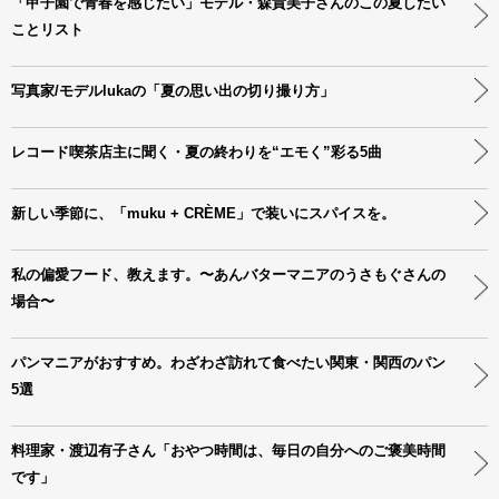
「甲子園で青春を感じたい」モデル・森貴美子さんのこの夏したい
ことリスト
写真家/モデルlukaの「夏の思い出の切り撮り方」
レコード喫茶店主に聞く・夏の終わりを“エモく”彩る5曲
新しい季節に、「muku + CRÈME」で装いにスパイスを。
私の偏愛フード、教えます。〜あんバターマニアのうさもぐさんの
場合〜
パンマニアがおすすめ。わざわざ訪れて食べたい関東・関西のパン
5選
料理家・渡辺有子さん「おやつ時間は、毎日の自分へのご褒美時間
です」