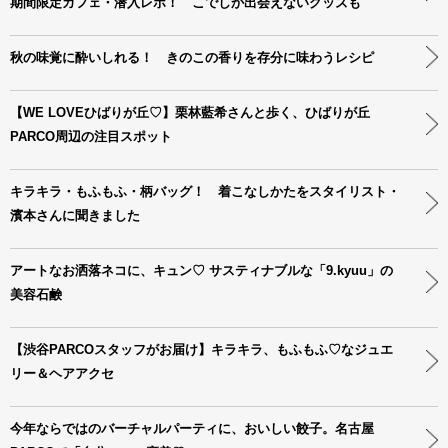
期間限定カフェ・潜入レポ！ こでしか出会えないグッズも
秋の味覚に酔いしれる！ きのこの香りを存分に味わうレシピ
【WE LOVEひばりが丘♡】栗林藍希さんと歩く、ひばりが丘
PARCO周辺の注目スポット
キラキラ・もふもふ・柄バッグ！ 着こなしかたをスタイリスト・
濱本さんに聞きました
アートなお洒落ネコに、キュン♡ サスティナブルな「9.kyuu」の
美容石鹸
【渋谷PARCOスタッフがお届け】キラキラ、もふもふ♡なジュエ
リー＆ヘアアクセ
今年ならではのバーチャルパーティに、おいしい餃子。名古屋