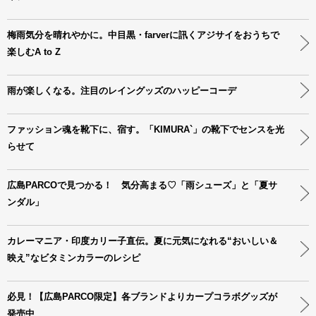
梅雨気分を晴れやかに。中目黒・farverに訊くアジサイをおうちで
楽しむA to Z
雨が楽しくなる。注目のレイングッズのハッピーコーデ
ファッション魂を靴下に、宿す。「KIMURA`」の靴下でセンスを光
らせて
広島PARCOで見つかる！ 気分高まる♡「雨シューズ」と「夏サ
ンダル」
カレーマニア・印度カリー子直伝。夏に元気になれる“おいしい＆
映え”なビタミンカラーのレシピ
必見！【広島PARCO限定】各ブランドよりカープコラボグッズが
発売中