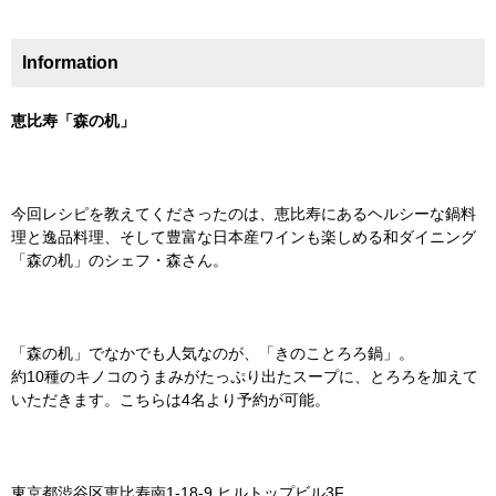
Information
恵比寿「森の机」
今回レシピを教えてくださったのは、恵比寿にあるヘルシーな鍋料
理と逸品料理、そして豊富な日本産ワインも楽しめる和ダイニング
「森の机」のシェフ・森さん。
「森の机」でなかでも人気なのが、「きのことろろ鍋」。
約10種のキノコのうまみがたっぷり出たスープに、とろろを加えて
いただきます。こちらは4名より予約が可能。
東京都渋谷区恵比寿南1-18-9 ヒルトップビル3F