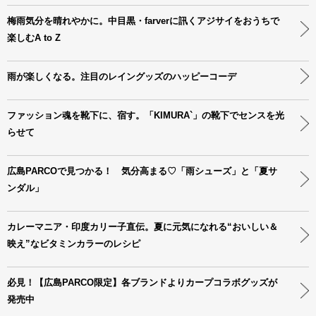
梅雨気分を晴れやかに。中目黒・farverに訊くアジサイをおうちで
楽しむA to Z
雨が楽しくなる。注目のレイングッズのハッピーコーデ
ファッション魂を靴下に、宿す。「KIMURA`」の靴下でセンスを光
らせて
広島PARCOで見つかる！ 気分高まる♡「雨シューズ」と「夏サ
ンダル」
カレーマニア・印度カリー子直伝。夏に元気になれる“おいしい＆
映え”なビタミンカラーのレシピ
必見！【広島PARCO限定】各ブランドよりカープコラボグッズが
発売中