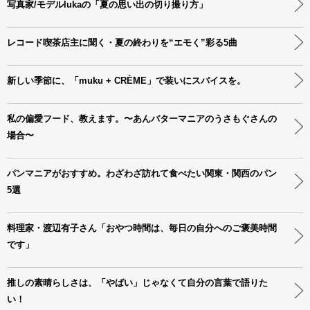
写真家/モデルlukaの「夏の思い出の切り撮り方」
レコード喫茶店主に聞く・夏の終わりを“エモく”彩る5曲
新しい季節に、「muku + CRÈME」で装いにスパイスを。
私の偏愛フード、教えます。〜あんバターマニアのうさもぐさんの
場合〜
パンマニアがおすすめ。わざわざ訪れて食べたい関東・関西のパン
5選
料理家・渡辺有子さん「おやつ時間は、毎日の自分へのご褒美時間
です」
推しの素晴らしさは、「やばい」じゃなくて自分の言葉で語りた
い！