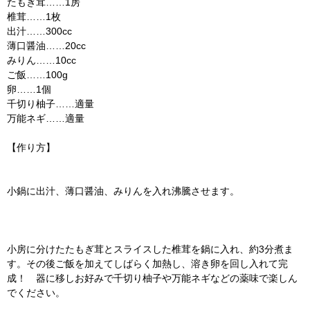
たもぎ茸……1房
椎茸……1枚
出汁……300cc
薄口醤油……20cc
みりん……10cc
ご飯……100g
卵……1個
千切り柚子……適量
万能ネギ……適量
【作り方】
小鍋に出汁、薄口醤油、みりんを入れ沸騰させます。
小房に分けたたもぎ茸とスライスした椎茸を鍋に入れ、約3分煮ま
す。その後ご飯を加えてしばらく加熱し、溶き卵を回し入れて完
成！ 器に移しお好みで千切り柚子や万能ネギなどの薬味で楽しん
でください。