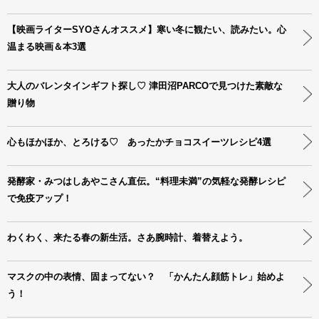
【映画ライターSYOさんオススメ】寒い冬に観たい、読みたい。心
温まる映画＆本3選
大人のバレンタインギフト探し♡ 津田沼PARCOで見つけた素敵な
贈り物
心もほかほか、とろける♡ あったかチョコスイーツレシピ4選
発酵家・みつはしあやこさん直伝。“料理未満”の気軽な発酵レシピ
で免疫アップ！
わくわく、来たる春の新生活。さあ腕時計、着替えよう。
マスクの中の表情、固まってない？ 「かんたん顔筋トレ」始めよ
う！