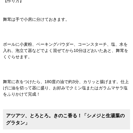
【作り方】
舞茸は手で小房に分けておきます。
ボールに小麦粉、ベーキングパウダー、コーンスターチ、塩、水を
入れ、泡立て器などでよく混ぜてから10分ほどおいたあと、舞茸を
くぐらせます。
舞茸に衣をつけたら、180度の油で約3分、カリッと揚げます。仕上
げに油を切って器に盛り、お好みでクミン塩またはガラムマサラ塩
をふりかけて完成！
アツアツ、とろとろ。きのこ香る！「シメジと生湯葉の
グラタン」