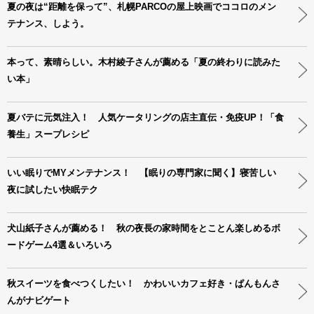
夏の夜は“距離を保って”、札幌PARCOの屋上映画でココロのメン
テナンス、しよう。
本って、素晴らしい。木村綾子さんが薦める「夏の終わりに読みた
い本」
夏バテに元気注入！ 人気ケータリングの店主直伝・免疫UP！「食
養生」スープレシピ
いい眠りでMYメンテナンス！ 【眠りの専門家に聞く】寝苦しい
夜に試したい快眠テク
犬山紙子さんが薦める！ 秋の夜長の家時間をとことん楽しめるボ
ードゲーム4選＆いろいろ
秋スイーツを食べつくしたい！ かわいいカフェ好き・ぱんもんさ
んがナビゲート