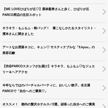
【WE LOVEひばりが丘♡】栗林藍希さんと歩く、ひばりが丘
PARCO周辺の注目スポット
キラキラ・もふもふ・柄バッグ！ 着こなしかたをスタイリスト・
濱本さんに聞きました
アートなお洒落ネコに、キュン♡ サスティナブルな「9.kyuu」の
美容石鹸
【渋谷PARCOスタッフがお届け】キラキラ、もふもふ♡なジュエ
リー＆ヘアアクセ
今年ならではのバーチャルパーティに、おいしい餃子。名古屋
PARCOで「自分へのご褒美♡」
オススメ！ 都内の贅沢ホテルスパ3選。頑張った自分へのご褒美