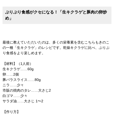
ぷりぷり食感がクセになる！「生キクラゲと豚肉の卵炒
め」
最後に教えていただいたのは、多くの栄養素を含むこちらもきのこ
の一種「生キクラゲ」のレシピです。乾燥キクラゲに比べ、ぷりぷ
り食感をより楽しめます。
【材料】（1人前）
生キクラゲ……60g
卵……2個
豚バラスライス……80g
ニラ……少々
市販の焼肉のタレ……大さじ2
白ゴマ……少々
サラダ油……大さじ 1〜2
【作り方】