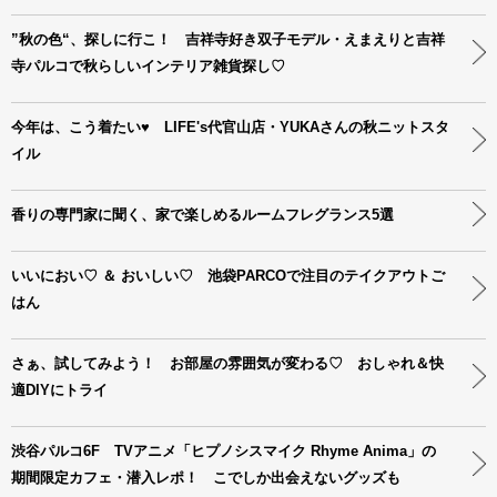
”秋の色“、探しに行こ！ 吉祥寺好き双子モデル・えまえりと吉祥
寺パルコで秋らしいインテリア雑貨探し♡
今年は、こう着たい♥ LIFE's代官山店・YUKAさんの秋ニットスタ
イル
香りの専門家に聞く、家で楽しめるルームフレグランス5選
いいにおい♡ ＆ おいしい♡ 池袋PARCOで注目のテイクアウトご
はん
さぁ、試してみよう！ お部屋の雰囲気が変わる♡ おしゃれ＆快
適DIYにトライ
渋谷パルコ6F TVアニメ「ヒプノシスマイク Rhyme Anima」の
期間限定カフェ・潜入レポ！ こでしか出会えないグッズも