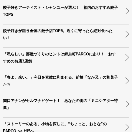
餃子好きアーティスト・シャンユーが選ぶ！ 都内のおすすめ餃子
TOP5
餃子好きが狙う全国の餃子店TOP5。近くに寄ったら絶対食べた
い！
「私らしい」部屋づくりのヒントは錦糸町PARCOにあり！ おす
すめのお店3店舗
「春よ、来い。」今日を素敵に和ませる、前橋「なか又」の和菓子
たち
関口アナンがセルフナビゲート！ あなたの街の「ミニシアター特
集」
「ストーリーのある」小物を探しに。“ちょっと、おとな”の
PARCO_ya上野へ