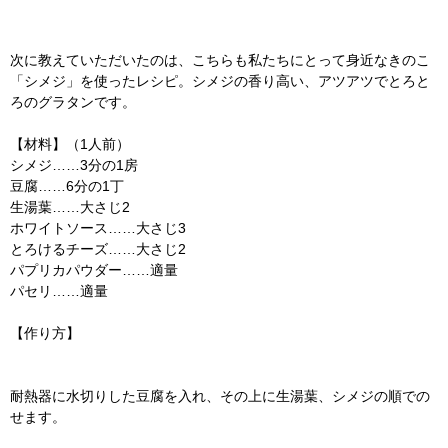
次に教えていただいたのは、こちらも私たちにとって身近なきのこ
「シメジ」を使ったレシピ。シメジの香り高い、アツアツでとろと
ろのグラタンです。
【材料】（1人前）
シメジ……3分の1房
豆腐……6分の1丁
生湯葉……大さじ2
ホワイトソース……大さじ3
とろけるチーズ……大さじ2
パプリカパウダー……適量
パセリ……適量
【作り方】
耐熱器に水切りした豆腐を入れ、その上に生湯葉、シメジの順での
せます。