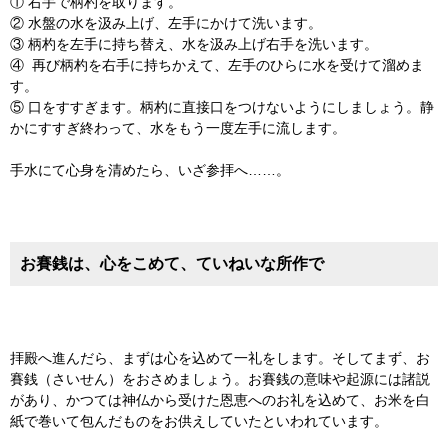
① 右手で柄杓を取ります。
② 水盤の水を汲み上げ、左手にかけて洗います。
③ 柄杓を左手に持ち替え、水を汲み上げ右手を洗います。
④ 再び柄杓を右手に持ちかえて、左手のひらに水を受けて溜めま
す。
⑤ 口をすすぎます。柄杓に直接口をつけないようにしましょう。静
かにすすぎ終わって、水をもう一度左手に流します。
手水にて心身を清めたら、いざ参拝へ……。
お賽銭は、心をこめて、ていねいな所作で
拝殿へ進んだら、まずは心を込めて一礼をします。そしてまず、お
賽銭（さいせん）をおさめましょう。お賽銭の意味や起源には諸説
があり、かつては神仏から受けた恩恵へのお礼を込めて、お米を白
紙で巻いて包んだものをお供えしていたといわれています。