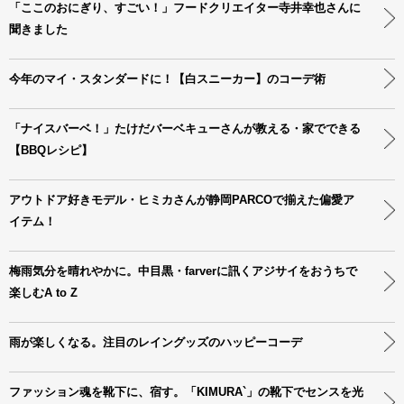
「ここのおにぎり、すごい！」フードクリエイター寺井幸也さんに
聞きました
今年のマイ・スタンダードに！【白スニーカー】のコーデ術
「ナイスバーベ！」たけだバーベキューさんが教える・家でできる
【BBQレシピ】
アウトドア好きモデル・ヒミカさんが静岡PARCOで揃えた偏愛ア
イテム！
梅雨気分を晴れやかに。中目黒・farverに訊くアジサイをおうちで
楽しむA to Z
雨が楽しくなる。注目のレイングッズのハッピーコーデ
ファッション魂を靴下に、宿す。「KIMURA`」の靴下でセンスを光