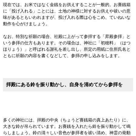
現在では、お米ではなく金銭をお供えすることが一般的。お賽銭箱
に「投げ入れる」ことには、土地の神様に対するお供えや祓いの意
味があるともいわれますが、投げ入れる際は心をこめ、ていねいな
動作を心がけましょう。
なお、特別な祈願の場合、社殿に上がって参拝する「昇殿参拝」と
いう参拝の仕方もあります。その場合は、神社に「初穂料」（はつ
ほりょう）」と呼ばれる謝礼を差し出し、所定の用紙に住所氏名と
ともに祈願の内容を書くなどして、参拝の申し込みをします。
拝殿にある鈴を振り動かし、自身を清めてから参拝を
多くの神社には、拝殿の中央（ちょうど賽銭箱の真上あたり）に、
大きな鈴が吊られています。お賽銭を入れたら鈴を振り動かして鳴
らしましょう。鈴の清々しい音色が参拝者を祓い清め、神霊の発動