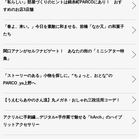
「私らしい」部屋づくりのヒントは錦糸町PARCOにあり！ おす
すめのお店3店舗
「春よ、来い。」今日を素敵に和ませる、前橋「なか又」の和菓子
たち
関口アナンがセルフナビゲート！ あなたの街の「ミニシアター特
集」
「ストーリーのある」小物を探しに。“ちょっと、おとな”の
PARCO_ya上野へ
【うえむらあやのさん流】丸メガネ・おしゃれ三段活用コーデ！
アクリルに手刺繍…デジタル×手作業で魅せる「hArch」のハイブ
リットアクセサリー