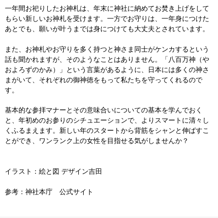
一年間お祀りしたお神札は、年末に神社に納めてお焚き上げをして
もらい新しいお神札を受けます。一方でお守りは、一年身につけた
あとでも、願いが叶うまでは身につけても大丈夫とされています。
また、お神札やお守りを多く持つと神さま同士がケンカするという
話も聞かれますが、そのようなことはありません。「八百万神（や
およろずのかみ）」という言葉があるように、日本には多くの神さ
まがいて、それぞれの御神徳をもって私たちを守ってくれるので
す。
基本的な参拝マナーとその意味合いについての基本を学んでおく
と、年初めのお参りのシチュエーションで、よりスマートに清々し
くふるまえます。新しい年のスタートから背筋をシャンと伸ばすこ
とができ、ワンランク上の女性を目指せる気がしませんか？
イラスト：絵と図 デザイン吉田
参考：神社本庁 公式サイト