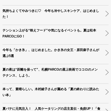
気持ちよくてやみつきに♡ 今年も冷やしスキンケア、はじめまし
た！
テンション上がる“映えフード”や気になるイベントも。夏は松本
PARCOにGO！
今年も「かき氷」、はじめました。かき氷の女王・原田麻子さんが
選ぶ5選
夏の夜は“距離を保って”、札幌PARCOの屋上映画でココロのメン
テナンス、しよう。
本って、素晴らしい。木村綾子さんが薦める「夏の終わりに読みた
い本」
夏バテに元気注入！ 人気ケータリングの店主直伝・免疫UP！「食