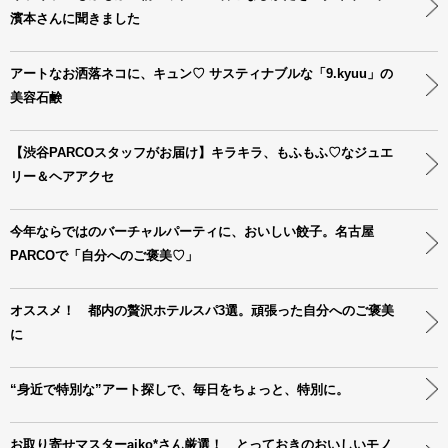
濱本さんに聞きました
アートなお洒落ネコに、キュン♡ サスティナブルな「9.kyuu」の
美容石鹸
【渋谷PARCOスタッフがお届け】キラキラ、もふもふ♡なジュエ
リー＆ヘアアクセ
今年ならではのバーチャルパーティに、おいしい餃子。名古屋
PARCOで「自分へのご褒美♡」
オススメ！ 都内の贅沢ホテルスパ3選。頑張った自分へのご褒美
に
“身近で特別な”アート探しで、毎日をちょっと、特別に。
お取り寄せマスターaiko*さん厳選！ とっておきのおいしいモノ