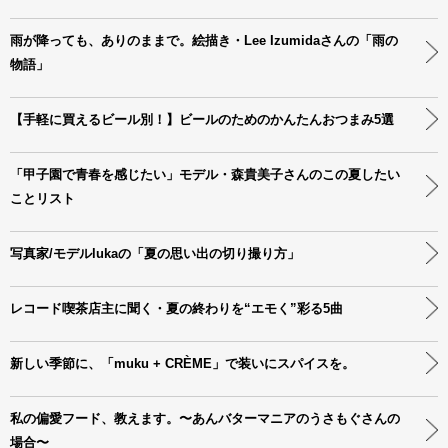
雨が降っても、ありのままで。絵描き・Lee Izumidaさんの「雨の
物語」
【手軽に買えるビール別！】ビールのためのかんたんおつまみ5選
「甲子園で青春を感じたい」モデル・森貴美子さんのこの夏したい
ことリスト
写真家/モデルlukaの「夏の思い出の切り撮り方」
レコード喫茶店主に聞く・夏の終わりを“エモく”彩る5曲
新しい季節に、「muku + CRÈME」で装いにスパイスを。
私の偏愛フード、教えます。〜あんバターマニアのうさもぐさんの
場合〜