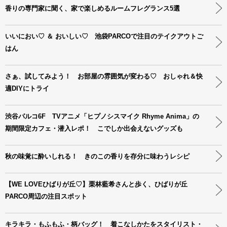
香りの専門家に聞く、家で楽しめるルームフレグランス5選
いいにおい♡ ＆ おいしい♡ 池袋PARCOで注目のテイクアウトご
はん
さぁ、試してみよう！ お部屋の雰囲気が変わる♡ おしゃれ＆快
適DIYにトライ
渋谷パルコ6F TVアニメ「ヒプノシスマイク Rhyme Anima」の
期間限定カフェ・潜入レポ！ こでしか出会えないグッズも
秋の味覚に酔いしれる！ きのこの香りを存分に味わうレシピ
【WE LOVEひばりが丘♡】栗林藍希さんと歩く、ひばりが丘
PARCO周辺の注目スポット
キラキラ・もふもふ・柄バッグ！ 着こなしかたをスタイリスト・