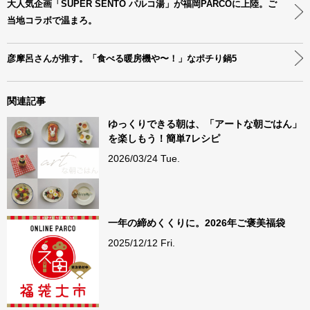
大人気企画「SUPER SENTO パルコ湯」が福岡PARCOに上陸。ご
当地コラボで温まろ。
彦摩呂さんが推す。「食べる暖房機や〜！」なポチり鍋5
関連記事
ゆっくりできる朝は、「アートな朝ごはん」
を楽しもう！簡単7レシピ
2026/03/24 Tue.
一年の締めくくりに。2026年ご褒美福袋
2025/12/12 Fri.