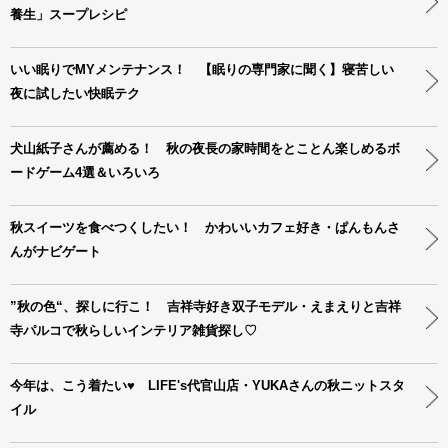
養生」スープレシピ
いい眠りでMYメンテナンス！ 【眠りの専門家に聞く】寝苦しい
夜に試したい快眠テク
犬山紙子さんが薦める！ 秋の夜長の家時間をとことん楽しめるボ
ードゲーム4選＆いろいろ
秋スイーツを食べつくしたい！ かわいいカフェ好き・ぱんもんさ
んがナビゲート
”秋の色“、探しに行こ！ 吉祥寺好き双子モデル・えまえりと吉祥
寺パルコで秋らしいインテリア雑貨探し♡
今年は、こう着たい♥ LIFE's代官山店・YUKAさんの秋ニットスタ
イル