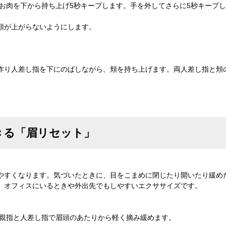
のお肉を下から持ち上げ5秒キープします。手を外してさらに5秒キープ
顎が上がらないようにします。
作り人差し指を下にのばしながら、頬を持ち上げます。両人差し指と頬
きる「眉リセット」
やすくなります。気づいたときに、目をこまめに閉じたり開いたり緩め
、オフィスにいるときや外出先でもしやすいエクササイズです。
、親指と人差し指で眉頭のあたりから軽く摘み緩めます。