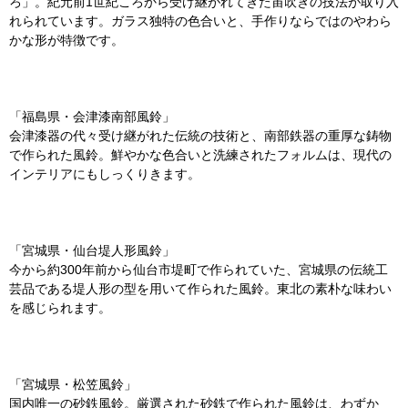
ろ」。紀元前1世紀ころから受け継がれてきた宙吹きの技法が取り入
れられています。ガラス独特の色合いと、手作りならではのやわら
かな形が特徴です。
「福島県・会津漆南部風鈴」
会津漆器の代々受け継がれた伝統の技術と、南部鉄器の重厚な鋳物
で作られた風鈴。鮮やかな色合いと洗練されたフォルムは、現代の
インテリアにもしっくりきます。
「宮城県・仙台堤人形風鈴」
今から約300年前から仙台市堤町で作られていた、宮城県の伝統工
芸品である堤人形の型を用いて作られた風鈴。東北の素朴な味わい
を感じられます。
「宮城県・松笠風鈴」
国内唯一の砂鉄風鈴。厳選された砂鉄で作られた風鈴は、わずか