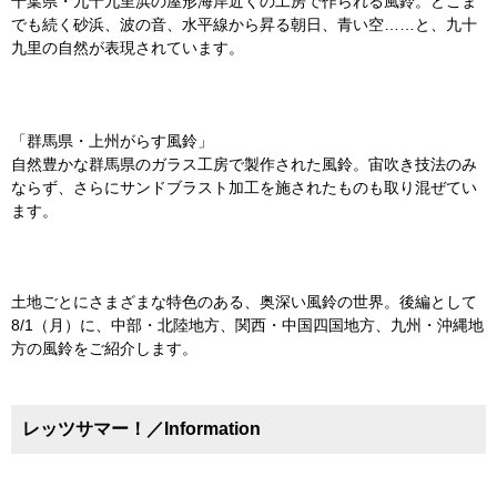
千葉県・九十九里浜の屋形海岸近くの工房で作られる風鈴。どこま
でも続く砂浜、波の音、水平線から昇る朝日、青い空……と、九十
九里の自然が表現されています。
「群馬県・上州がらす風鈴」
自然豊かな群馬県のガラス工房で製作された風鈴。宙吹き技法のみ
ならず、さらにサンドブラスト加工を施されたものも取り混ぜてい
ます。
土地ごとにさまざまな特色のある、奥深い風鈴の世界。後編として
8/1（月）に、中部・北陸地方、関西・中国四国地方、九州・沖縄地
方の風鈴をご紹介します。
レッツサマー！／Information