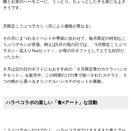
糖とお茶のハーモニーに、うっとり。ちょっとした手土産にもよさ
そうです。
月限定こうぶつヲカシ（月により価格が異なる）
その月にまつわるイベントや季節に合わせて、毎月限定の特別なこ
うぶつヲカシが登場。例えば5月の母の日では、「5月限定こうぶつ
ヲカシ～花入りTeaセット～」が母の日ギフトとしてとても好評だ
ったとか。
６月は父の日のギフトにもおすすめの「６月限定青のカケラ-ハンカ
チセット-」を販売中。この時期だけの青で統一されたカケラと、５
つの柄から選べるオリジナルハンカチのセットが素敵。
ハラペコラボの楽しい「食×アート」な活動
こうぶつヲカシだけでなく、ハラペコラボではさまざまな食とアー