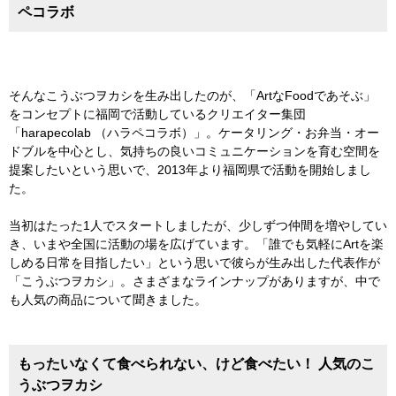
ペコラボ
そんなこうぶつヲカシを生み出したのが、「ArtなFoodであそぶ」
をコンセプトに福岡で活動しているクリエイター集団
「harapecolab （ハラペコラボ）」。ケータリング・お弁当・オー
ドブルを中心とし、気持ちの良いコミュニケーションを育む空間を
提案したいという思いで、2013年より福岡県で活動を開始しまし
た。
当初はたった1人でスタートしましたが、少しずつ仲間を増やしてい
き、いまや全国に活動の場を広げています。「誰でも気軽にArtを楽
しめる日常を目指したい」という思いで彼らが生み出した代表作が
「こうぶつヲカシ」。さまざまなラインナップがありますが、中で
も人気の商品について聞きました。
もったいなくて食べられない、けど食べたい！ 人気のこ
うぶつヲカシ