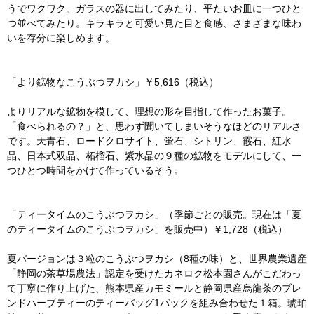
うでワクワク。ガラスの器に出してみたり、平たいお皿に一つひと
つ並べてみたり。キラキラと可愛い見た目と食感、さまざまな味わ
いを存分に楽しめます。
「より鉱物なこうぶつヲカシ」￥5,616（税込）
よりリアルな鉱物を模して、理想の形を目指して作ったお菓子。
「食べられるの？」と、思わず聞いてしまいそうなほどのリアルさ
です。天青石、ロードクロサイト、蛍石、シトリン、霰石、紅水
晶、日本式双晶、柘榴石、紫水晶の９種の鉱物をモデルにして、一
つひとつ時間をかけて作っているそう。
「ティータイムのこうぶつヲカシ」（季節ごとの販売。現在は「夏
のティータイムのこうぶつヲカシ」を販売中）￥1,728（税込）
夏バージョンは３粒のこうぶつヲカシ（8種の味）と、世界農業遺産
「静岡の茶草場農法」認定を受けたカネロク松本園さんがこだわっ
て丁寧に作り上げた、熊本県産カモミールと静岡県産烏龍茶のブレ
ンドハーブティーのティーバッグ1パックを組み合わせた１箱。琥珀