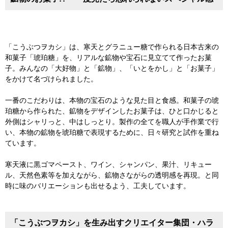
「こうぶつヲカシ」は、寒天とグラニュー糖で作られる日本古来の
和菓子「琥珀糖」を、リアルな鉱物や宝石に見立てて作ったお菓
子。みんなの「大好物」と「鉱物」、「いとをかし」と「お菓子」
をかけて名づけられました。
一番のこだわりは、本物の宝石のような見た目と食感。和菓子の琥
珀糖から作られた、鉱物をデザインしたお菓子は、ひと口かじると
外側はシャリっと、中はしっとり。製作の全てを職人が手作業で行
い、本物の鉱物を琥珀糖で表現するために、日々研究と試作を重ね
ています。
寒天液に黒ゴマペースト、ワイン、シャンパン、果汁、リキュー
ル、天然色素等を加えながら、鉱物さながらの透明感を再現。と同
時に味のバリエーションも出せるよう、工夫しています。
「こうぶつヲカシ」を生み出すクリエイター集団・ハラ