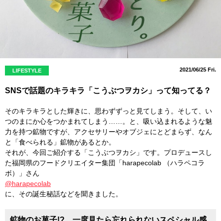
2021/06/25 Fri.
LIFESTYLE
SNSで話題のキラキラ「こうぶつヲカシ」って知ってる？
そのキラキラとした輝きに、思わずずっと見てしまう。そして、い
つのまにか心をつかまれてしまう……。と、吸い込まれるような魅
力を持つ鉱物ですが、アクセサリーやオブジェにとどまらず、なん
と「食べられる」鉱物があるとか。
それが、今回ご紹介する「こうぶつヲカシ」です。プロデュースし
た福岡県のフードクリエイター集団「harapecolab （ハラペコラ
ボ）」さん
@harapecolab
に、その誕生秘話などを聞きました。
鉱物のお菓子!? 一度見たら忘れられないスペシャル感