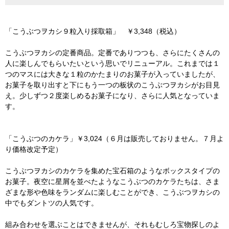
「こうぶつヲカシ９粒入り採取箱」 ￥3,348（税込）
こうぶつヲカシの定番商品。定番でありつつも、さらにたくさんの
人に楽しんでもらいたいという思いでリニューアル。これまでは１
つのマスには大きな１粒のかたまりのお菓子が入っていましたが、
お菓子を取り出すと下にもう一つの板状のこうぶつヲカシがお目見
え。少しずつ２度楽しめるお菓子になり、さらに人気となっていま
す。
「こうぶつのカケラ」￥3,024（６月は販売しておりません。７月よ
り価格改定予定）
こうぶつヲカシのカケラを集めた宝石箱のようなボックスタイプの
お菓子。夜空に星屑を並べたようなこうぶつのカケラたちは、さま
ざまな形や色味をランダムに楽しむことができ、こうぶつヲカシの
中でもダントツの人気です。
組み合わせを選ぶことはできませんが、それもむしろ宝物探しのよ