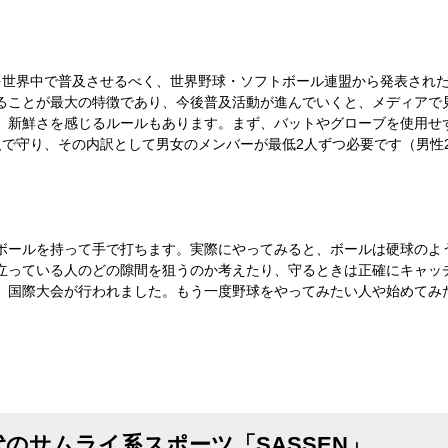
を世界中で普及させるべく、世界野球・ソフトボール連盟から発表され
ることが最大の特徴であり、今後普及活動が進んでいくと、メディアで
、新鮮さを感じるルールもあります。まず、バットやグローブを使用せ
で守り、その内訳として男女のメンバーが最低2人ずつ必要です（男性2女
ボールを持って手で打ちます。実際にやってみると、ボールは硬球のよ
立っている人のどの隙間を狙うのか考えたり、守るときは正確にキャッ
、国際大会が行われました。もう一度野球をやってみたい人や始めてみ
のサムライ系スポーツ「SASSEN」