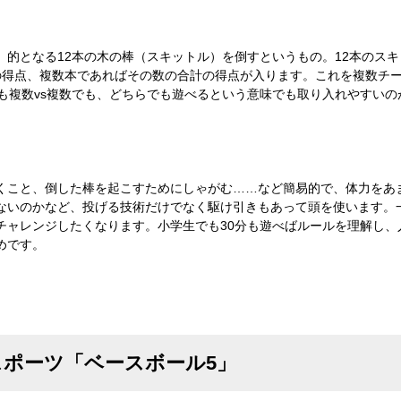
的となる12本の木の棒（スキットル）を倒すというもの。12本のスキ
の得点、複数本であればその数の合計の得点が入ります。これを複数チー
でも複数vs複数でも、どちらでも遊べるという意味でも取り入れやすいの
くこと、倒した棒を起こすためにしゃがむ……など簡易的で、体力をあ
ないのかなど、投げる技術だけでなく駆け引きもあって頭を使います。
チャレンジしたくなります。小学生でも30分も遊べばルールを理解し、
めです。
ポーツ「ベースボール5」