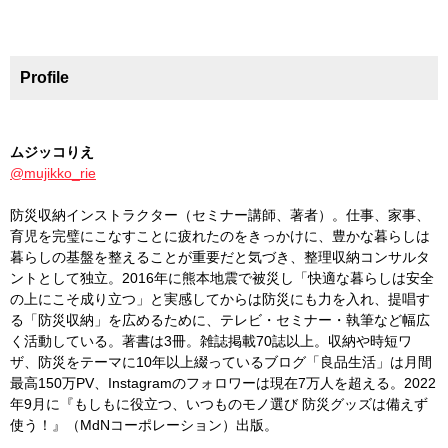
Profile
ムジッコりえ
@mujikko_rie
防災収納インストラクター（セミナー講師、著者）。仕事、家事、
育児を完璧にこなすことに疲れたのをきっかけに、豊かな暮らしは
暮らしの基盤を整えることが重要だと気づき、整理収納コンサルタ
ントとして独立。2016年に熊本地震で被災し「快適な暮らしは安全
の上にこそ成り立つ」と実感してからは防災にも力を入れ、提唱す
る「防災収納」を広めるために、テレビ・セミナー・執筆など幅広
く活動している。著書は3冊。雑誌掲載70誌以上。収納や時短ワ
ザ、防災をテーマに10年以上綴っているブログ「良品生活」は月間
最高150万PV、Instagramのフォロワーは現在7万人を超える。2022
年9月に『もしもに役立つ、いつものモノ選び 防災グッズは備えず
使う！』（MdNコーポレーション）出版。