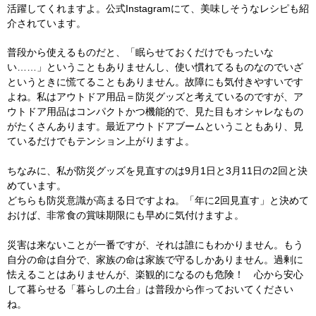
活躍してくれますよ。公式Instagramにて、美味しそうなレシピも紹
介されています。
普段から使えるものだと、「眠らせておくだけでもったいな
い……」ということもありませんし、使い慣れてるものなのでいざ
というときに慌てることもありません。故障にも気付きやすいです
よね。私はアウトドア用品＝防災グッズと考えているのですが、ア
ウトドア用品はコンパクトかつ機能的で、見た目もオシャレなもの
がたくさんあります。最近アウトドアブームということもあり、見
ているだけでもテンション上がりますよ。
ちなみに、私が防災グッズを見直すのは9月1日と3月11日の2回と決
めています。
どちらも防災意識が高まる日ですよね。「年に2回見直す」と決めて
おけば、非常食の賞味期限にも早めに気付けますよ。
災害は来ないことが一番ですが、それは誰にもわかりません。もう
自分の命は自分で、家族の命は家族で守るしかありません。過剰に
怯えることはありませんが、楽観的になるのも危険！ 心から安心
して暮らせる「暮らしの土台」は普段から作っておいてください
ね。