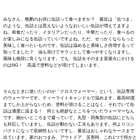
みなさん、晩酌のお供に缶詰って食べますか？ 最近は「缶つま」
のような、缶詰とは思えないようなおいしい缶詰が増えてますよ
ね。和食だったり、イタリアンだったり、中華だったり、食べるの
が楽しみになる缶詰っていいですよね。ただ、せっかくならもっと
美味しく食べたいものです。缶詰は温めると美味しさ倍増するって
知ってました？ 油も溶けてサラッとして食べやすくなりますし、
風味も格段に良くなります。でも、缶詰をそのまま直接火にかける
のはNG！ 高温で塗料などが溶けてしまいます。
そんなときに使いたいのが「クロスウォーマー」という、缶詰専用
のウォーマーです。ティーライトキャンドルで温めます。最高60度
までしか上がらないため、塗料が溶けることはなく、それでいて缶
詰は適度に温まる！ 何とも絶妙なところをついたウォーマーなん
です。細かいところまで凝っていて、丸型・四角型の缶詰にどちら
も対応していますし、缶詰が動かない工夫もあります。何よりコン
パクトになって収納性もいいですし、最近はおしゃれなケースまで
出ています。家のおつまみ、アウトドア、災害時、これ1つで何かと