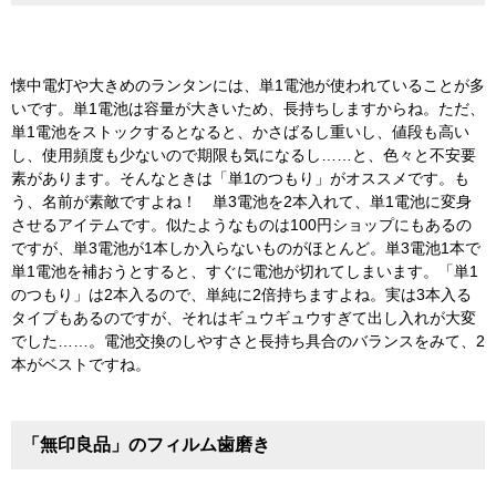
懐中電灯や大きめのランタンには、単1電池が使われていることが多
いです。単1電池は容量が大きいため、長持ちしますからね。ただ、
単1電池をストックするとなると、かさばるし重いし、値段も高い
し、使用頻度も少ないので期限も気になるし……と、色々と不安要
素があります。そんなときは「単1のつもり」がオススメです。も
う、名前が素敵ですよね！ 単3電池を2本入れて、単1電池に変身
させるアイテムです。似たようなものは100円ショップにもあるの
ですが、単3電池が1本しか入らないものがほとんど。単3電池1本で
単1電池を補おうとすると、すぐに電池が切れてしまいます。「単1
のつもり」は2本入るので、単純に2倍持ちますよね。実は3本入る
タイプもあるのですが、それはギュウギュウすぎて出し入れが大変
でした……。電池交換のしやすさと長持ち具合のバランスをみて、2
本がベストですね。
「無印良品」のフィルム歯磨き