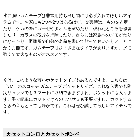
水に強いガムテープは非常用持ち出し袋には必ず入れてほしいアイ
テムです。お家にも1つや2つはあるはず。災害時は、ものを固定し
たり、ケガの際にガーゼやタオルを留めたり、破れたところを修復
したり、ガラスの破片を掃除したり。さらには家族へのメモがわり
になったり、避難所で自分の名前を書いて貼っておいたりと、とに
かく万能です。ガムテープはさまざまなタイプがありますが、水に
強くて丈夫なものがオススメです。
今は、このような薄いポケットタイプもあるんですよ。こちらは、
「3M」のスコッチ ガムテープ ポケットサイズ。これなら家でも防
災リュックでもスマートに収納できますよね。ポケットにも入りま
す。手で簡単にカットできるのでハサミも不要ですし、カットする
ときの音もとっても静かです。これはぜひ試して欲しいアイテムで
す。
カセットコンロとカセットボンベ