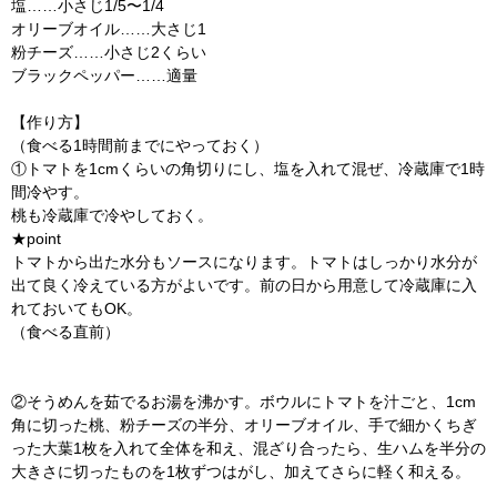
塩……小さじ1/5〜1/4
オリーブオイル……大さじ1
粉チーズ……小さじ2くらい
ブラックペッパー……適量
【作り方】
（食べる1時間前までにやっておく）
①トマトを1cmくらいの角切りにし、塩を入れて混ぜ、冷蔵庫で1時
間冷やす。
桃も冷蔵庫で冷やしておく。
★point
トマトから出た水分もソースになります。トマトはしっかり水分が
出て良く冷えている方がよいです。前の日から用意して冷蔵庫に入
れておいてもOK。
（食べる直前）
②そうめんを茹でるお湯を沸かす。ボウルにトマトを汁ごと、1cm
角に切った桃、粉チーズの半分、オリーブオイル、手で細かくちぎ
った大葉1枚を入れて全体を和え、混ざり合ったら、生ハムを半分の
大きさに切ったものを1枚ずつはがし、加えてさらに軽く和える。