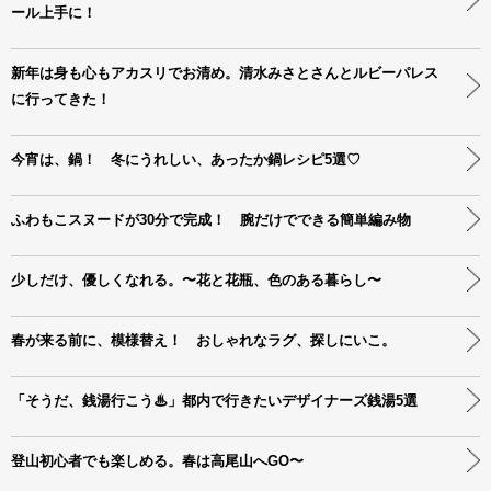
ール上手に！
新年は身も心もアカスリでお清め。清水みさとさんとルビーパレス
に行ってきた！
今宵は、鍋！ 冬にうれしい、あったか鍋レシピ5選♡
ふわもこスヌードが30分で完成！ 腕だけでできる簡単編み物
少しだけ、優しくなれる。〜花と花瓶、色のある暮らし〜
春が来る前に、模様替え！ おしゃれなラグ、探しにいこ。
「そうだ、銭湯行こう♨」都内で行きたいデザイナーズ銭湯5選
登山初心者でも楽しめる。春は高尾山へGO〜