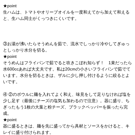
★point
生ハムは、トマトやオリーブオイルを一度和えてから加えて和える
と、生ハム同士がくっつきにくいです。
③お湯が沸いたらそうめんを茹で、流水でしっかり冷やしてぎゅっ
としっかり水分を切る。
★point
そうめんはフライパンで茹でると吹きこぼれ知らず！ 1束だったら
水600ccあれば大丈夫です。私は20cmの小さいフライパンで茹でて
います。水分を切るときは、ザルに少し押し付けるように絞るとよ
いです。
④ ②のボウルに麺を入れてよく和え、味見をして足りなければ塩を
少し足す（最後にチーズの塩気も加わるので注意）。器に盛り、ち
ぎったもう1枚の大葉と粉チーズ、ブラックペッパーを振ったら完
成。
★point
器に盛るときは、麺を先に盛ってから具材とソースをかけると、キ
レイに盛り付けられます。