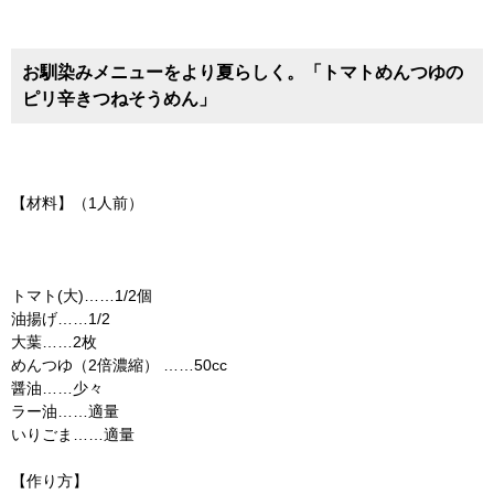
お馴染みメニューをより夏らしく。「トマトめんつゆの
ピリ辛きつねそうめん」
【材料】（1人前）
トマト(大)……1/2個
油揚げ……1/2
大葉……2枚
めんつゆ（2倍濃縮） ……50cc
醤油……少々
ラー油……適量
いりごま……適量
【作り方】