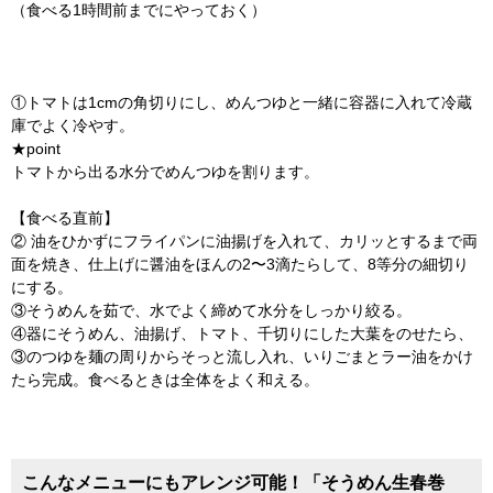
（食べる1時間前までにやっておく）
①トマトは1cmの角切りにし、めんつゆと一緒に容器に入れて冷蔵
庫でよく冷やす。
★point
トマトから出る水分でめんつゆを割ります。
【食べる直前】
② 油をひかずにフライパンに油揚げを入れて、カリッとするまで両
面を焼き、仕上げに醤油をほんの2〜3滴たらして、8等分の細切り
にする。
③そうめんを茹で、水でよく締めて水分をしっかり絞る。
④器にそうめん、油揚げ、トマト、千切りにした大葉をのせたら、
③のつゆを麺の周りからそっと流し入れ、いりごまとラー油をかけ
たら完成。食べるときは全体をよく和える。
こんなメニューにもアレンジ可能！「そうめん生春巻