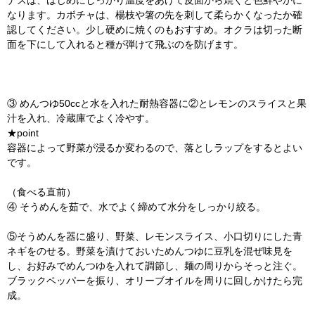
ナスは、はじめにしっかり温度をあげて皮面から焼くと色鮮やかに
なります。カボチャは、楊枝や箸の先を刺して柔らかくなったか確
認してください。少し硬めに焼くのもおすすめ。オクラは切った断
面を下にして入れると種が弾けて飛ぶのを防げます。
③ めんつゆ50ccと水を入れた耐熱容器に②とレモンのスライスと果
汁を入れ、冷蔵庫でよく冷やす。
★point
容器によって野菜が浸るか変わるので、落としラップをするとよい
です。
（食べる直前）
④ そうめんを茹で、水でよく締めて水分をしっかり絞る。
⑤そうめんを器に盛り、野菜、レモンスライス、小口切りにした青
ネギをのせる。野菜を漬けておいためんつゆに豆乳を混ぜ味見を
し、お好みでめんつゆを入れて調節し、麺の周りからそっと注ぐ。
ブラックペッパーを振り、オリーブオイルを周りに回しかけたら完
成。