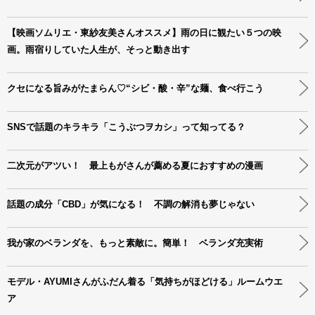
【映画ソムリエ・東紗友美さんオススメ】雨の日に観たい５つの映
画。雨宿りしていた人生が、そっと動き出す
クセになる旨みがたまらん♡“シビ・酸・辛”な麺、食べ行こう
SNSで話題のキラキラ「こうぶつヲカシ」って知ってる？
二次元がアツい！ 最上もがさんが薦める夏におすすめの漫画
話題の成分「CBD」が気になる！ 不調の解消も夢じゃない
我が家のベランダを、もっと素敵に。簡単！ ベランダ充実術
モデル・AYUMIさんがふだん着る「気持ちがほどける」ルームウエ
ア