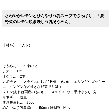
さわやかレモンとひんやり豆乳スープでさっぱり。「夏
野菜のレモン焼き浸し豆乳そうめん」
【材料】（1人前）
そうめん……１束(50g)
ナス……1本
オクラ……2本
カボチャ……スライスにして2枚分（その他、エリンギやズッキー
ニ、インゲンなど好きな野菜でもOK）
レモン(あれば国産のもの) ……スライス1枚＋果汁小さじ1分
青ネギ……適量
無調整豆乳……50cc
めんつゆ(2倍濃縮) ……50cc＋味調整用少々