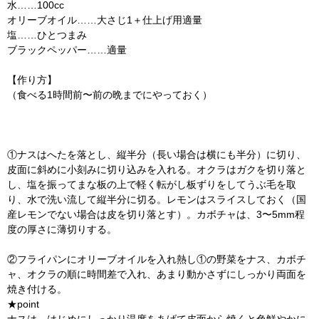
水……100cc
オリーブオイル……大さじ1＋仕上げ用適量
塩……ひとつまみ
ブラックペッパー……適量
【作り方】
（食べる1時間前〜前の晩までにやっておく）
①ナスはへたを落とし、縦半分（長い場合は横にも半分）に切り、
皮面に斜めに小刻みに切り込みを入れる。オクラはガクを切り落と
し、塩を振ってまな板の上で軽く転がし板ずりをしてうぶ毛を取
り、水で洗い流して縦半分に切る。レモンはスライスしておく（国
産レモンでない場合は皮を切り落とす）。カボチャは、3〜5mm程
度の厚さに薄切りする。
②フライパンにオリーブオイルを入れ熱し①の野菜をナス、カボチ
ャ、オクラの順に時間差で入れ、あまり動かさずにしっかり両面を
焼き付ける。
★point