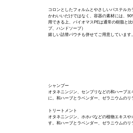
コロンとしたフォルムとやさしいパステルカラーの色
かわいいだけではなく、容器の素材には、9
用できる上、バイオマスPEは通常の樹脂と比
プ、ハンドソープ）
嬉しい詰替パウチも併せてご用意しています
シャンプー
オタネニンジン、センブリなどの和ハーブエ
に。和ハーブとラベンダー、ゼラニウムのリ
トリートメント
オタネニンジン、ホホバなどの植物エキスや
す。和ハーブとラベンダー、ゼラニウムのリ