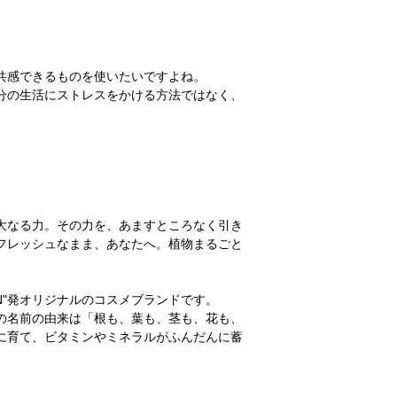
共感できるものを使いたいですよね。
分の生活にストレスをかける方法ではなく、
大なる力。その力を、あますところなく引き
フレッシュなまま、あなたへ。植物まるごと
ION"発オリジナルのコスメブランドです。
の名前の由来は「根も、葉も、茎も、花も、
に育て、ビタミンやミネラルがふんだんに蓄