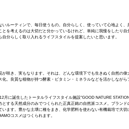
ないルーティンで、毎日使うもの。自分らしく、使っていて心地よく、
ことを考えるのは大切だと分かっているけれど、単純に我慢をしたり自
ら自分らしく取り入れるライフスタイルを提案したいと思います。
花が咲き、実もなります。それは、どんな環境下でも生きぬく自然の偉
ス化。良質な植物が持つ酵素・ビタミン・ミネラルなどを活かしながら
12月に誕生したトータルライフスタイル施設"GOOD NATURE STAT
めとする天然成分のみでつくられた正真正銘の自然派コスメ。ブランド
ています。豊かな土壌に種をまき、化学肥料を使わない有機栽培で大切
HAMOコスメはつくられます。