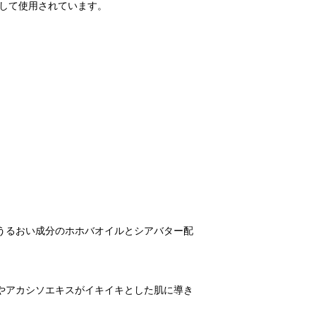
ィとして使用されています。
うるおい成分のホホバオイルとシアバター配
やアカシソエキスがイキイキとした肌に導き