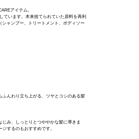
CAREアイテム。
用しています。本来捨てられていた原料を再利
。（シャンプー、トリートメント、ボディソー
らふんわり立ち上がる、ツヤとコシのある髪
なじみ、しっとりとつややかな髪に導きま
ージするのもおすすめです。