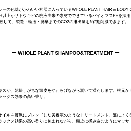
味がかわいい容器に入っているWHOLE PLANT HAIR & BODY 
0%以上がサトウキビの廃液由来の素材でできているバイオマスPEを採
較して、製造・輸送・廃棄までのCO2の排出量を約7割削減できます
。
ー WHOLE PLANT SHAMPOO&TREATMENT ー
キスが、乾燥しがちな頭皮をやわらげながら潤いで満たします。根元か
ラックス効果の高い香り。
オイルを贅沢にブレンドした美容液のようなトリートメント。髪によく
ラックス効果の高い香りに包まれながら、頭皮に揉み込むようにマッサ