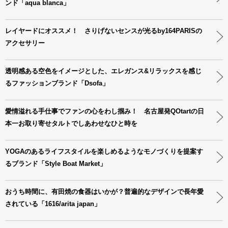
ンド「aqua blanca」
レイヤードにオススメ！ さりげないセンスが光るby164PARISの
アクセサリー
透明感ある空色をイメージとした、エレガンス&リラックスを感じ
るファッションブランド「Dsofa」
愛情溢れる手仕事でファンの心をわし掴み！ 名古屋発QOtartの日
本一お取り寄せタルトでしあわせなひと時を
YOGAのあるライフスタイルを楽しめるようなモノづくりを提案す
るブランド「Style Boat Market」
おうち時間に、有田焼の食器はいかが？普遍的なデザインで長年愛
されている「1616/arita japan」