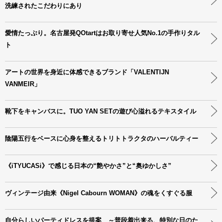
洗練されたこだわりにあり
愛情たっぷり。名古屋発QOtartはお取り寄せ人気No.1の手作りタル
ト
アートの世界を身近に体感できるブランド「VALENTIJN
VANMEIR」
靴下をキャンバスに。TUO YAN SETの遊び心溢れるテキスタイル
陰陽五行をベースに心身を整えるトリトトラクタのハーバルティー
《iTYUCASi》で感じる日本の“艶やかさ”と“奥ゆかしさ”
ヴィンテージ由来《Nigel Cabourn WOMAN》の魂をくすぐる服
自分らしいパーティドレスを提案 ～普段着出来る、特別な日のた