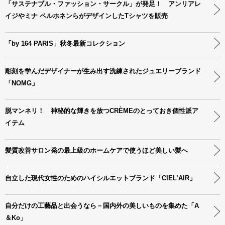
「サステナブル・ファッション・サークル」が発足！ アンリアレ
イジやミナ ペルホネンらがデザインしたTシャツを販売
「by 164 PARIS」秋冬最新コレクション
彫刻を学んだデザイナーが生み出す洗練されたジュエリーブランド
「NOMG」
脱マンネリ！ 神秘的な輝きを放つCRÈMEのとっておき個性派ア
イテム
髪質改善サロン発の最上級のホームケアで使うほど美しい髪へ
自立した現代女性のためのハイシルエットブランド「CIEL’AIR」
自分だけの工藝品と出会うなら－国内外の美しいものを集めた「A
＆Ko」