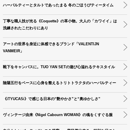
ハーバルティーとタルトであったまる 冬のごほうびティータイム
丁寧な職人技が光る《Coquette》の革小物。大人の「カワイイ」は
洗練されたこだわりにあり
アートの世界を身近に体感できるブランド「VALENTIJN
VANMEIR」
靴下をキャンバスに。TUO YAN SETの遊び心溢れるテキスタイル
陰陽五行をベースに心身を整えるトリトトラクタのハーバルティー
《iTYUCASi》で感じる日本の“艶やかさ”と“奥ゆかしさ”
ヴィンテージ由来《Nigel Cabourn WOMAN》の魂をくすぐる服