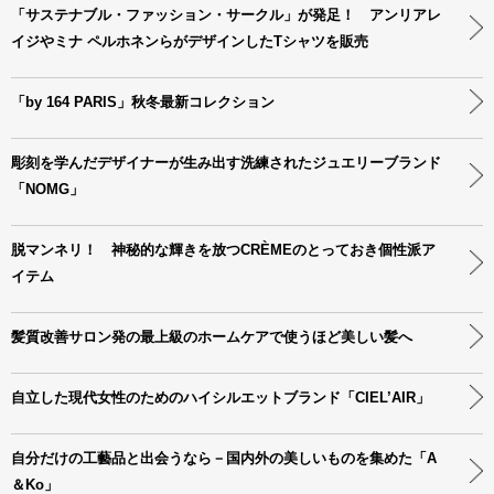
「サステナブル・ファッション・サークル」が発足！ アンリアレ
イジやミナ ペルホネンらがデザインしたTシャツを販売
「by 164 PARIS」秋冬最新コレクション
彫刻を学んだデザイナーが生み出す洗練されたジュエリーブランド
「NOMG」
脱マンネリ！ 神秘的な輝きを放つCRÈMEのとっておき個性派ア
イテム
髪質改善サロン発の最上級のホームケアで使うほど美しい髪へ
自立した現代女性のためのハイシルエットブランド「CIEL’AIR」
自分だけの工藝品と出会うなら－国内外の美しいものを集めた「A
＆Ko」