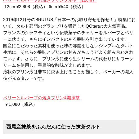
ベリーとルバーブの焼きプリンタルト（12cm）
12cm ¥2,808（税込） 6cm ¥540（税込）
2019年12月号のBRUTUS「日本一のお取り寄せを探せ！」特集にお
いて、タルト部門のグランプリを獲得したQOtartの大人気商品。
フランスのクラフティという伝統菓子のチェリーをルバーブとベリ
ーに代えて、さらにインパクトのある酸味を引き出しています。
国産にこだわった素材を使った味の邪魔をしないシンプルなタルト
生地に、それらの酸味とプリンの甘みがちょうどよく組み合わされ
ています。さらに、プリン液に使う生クリームの代わりにサワーク
リームを使用し、重層的な酸味が楽しめます。
液状のプリン液は非常に焼き上げることが難しく、ベーカーの職人
技が光るタルトです。
ベリーとルバーブの焼きプリン&濃抹茶
￥1,080（税込）
西尾産抹茶をふんだんに使った抹茶タルト