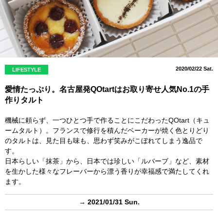
2020/02/22 Sat.
LIFESTYLE
愛情たっぷり。名古屋発QOtartはお取り寄せ人気No.1の手
作りタルト
機械に頼らず、一つひとつ手で作ることにこだわったQOtart（キュ
ームタルト）。フランスで修行を積んだベーカーが焼く色とりどり
のタルトは、見た目も味も、思わず笑みがこぼれてしまう逸品で
す。
日本らしい「抹茶」から、日本では珍しい「ルバーブ」など、素材
を生かした様々なフレーバーから漂う香りが幸福感で満たしてくれ
ます。
→ 2021/01/31 Sun.