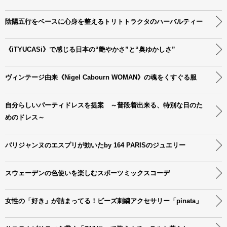
陰陽五行をベースに心身を整えるトリトトラクタのハーバルティー
《iTYUCASi》で感じる日本の“艶やかさ”と“奥ゆかしさ”
ヴィンテージ由来《Nigel Cabourn WOMAN》の魂をくすぐる服
自分らしいパーティドレスを提案 ～普段着出来る、特別な日のた
めのドレス～
パリジャンヌのエスプリが効いたby 164 PARISのジュエリー
スウェーデンの色使いを楽しむスポーツミックスコーデ
女性の「好き」が詰まってる！ビーズ刺繍アクセサリー「pinata」