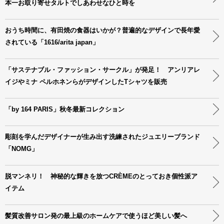
本一お取り寄せタルトでしあわせなひと時を
おうち時間に、有田焼の食器はいかが？普遍的なデザインで長年愛
されている「1616/arita japan」
「サステナブル・ファッション・サークル」が発足！ アンリアレ
イジやミナ ペルホネンらがデザインしたTシャツを販売
「by 164 PARIS」秋冬最新コレクション
彫刻を学んだデザイナーが生み出す洗練されたジュエリーブランド
「NOMG」
脱マンネリ！ 神秘的な輝きを放つCRÈMEのとっておき個性派ア
イテム
髪質改善サロン発の最上級のホームケアで使うほど美しい髪へ