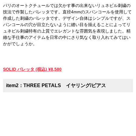
パリのオートクチュールでは欠かす事の出来ないリュネビル刺繍の
技法で作製したバレッタです。直径4mmのスパンコールを使用して
作成した刺繍のバレッタです。デザイン自体はシンプルですが、ス
パンコールの穴が目立たないように縫い目を揃えることによってリ
ュネビル刺繍特有の上質でエレガントな雰囲気を表現しました。精
緻な手仕事のアイテムを日常の中にさり気なく取り入れてみてはい
かがでしょうか。
SOLID バレッタ (税込) ¥8,580
item2：THREE PETALS イヤリング/ピアス