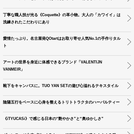
丁寧な職人技が光る《Coquette》の革小物。大人の「カワイイ」は
洗練されたこだわりにあり
愛情たっぷり。名古屋発QOtartはお取り寄せ人気No.1の手作りタル
ト
アートの世界を身近に体感できるブランド「VALENTIJN
VANMEIR」
靴下をキャンバスに。TUO YAN SETの遊び心溢れるテキスタイル
陰陽五行をベースに心身を整えるトリトトラクタのハーバルティー
《iTYUCASi》で感じる日本の“艶やかさ”と“奥ゆかしさ”