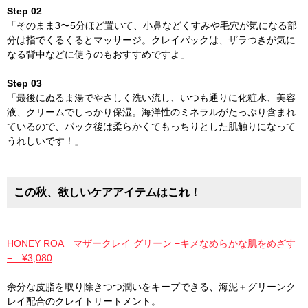
Step 02
「そのまま3〜5分ほど置いて、小鼻などくすみや毛穴が気になる部
分は指でくるくるとマッサージ。クレイパックは、ザラつきが気に
なる背中などに使うのもおすすめですよ」
Step 03
「最後にぬるま湯でやさしく洗い流し、いつも通りに化粧水、美容
液、クリームでしっかり保湿。海洋性のミネラルがたっぷり含まれ
ているので、パック後は柔らかくてもっちりとした肌触りになって
うれしいです！」
この秋、欲しいケアアイテムはこれ！
HONEY ROA マザークレイ グリーン −キメなめらかな肌をめざす
− ¥3,080
余分な皮脂を取り除きつつ潤いをキープできる、海泥＋グリーンク
レイ配合のクレイトリートメント。