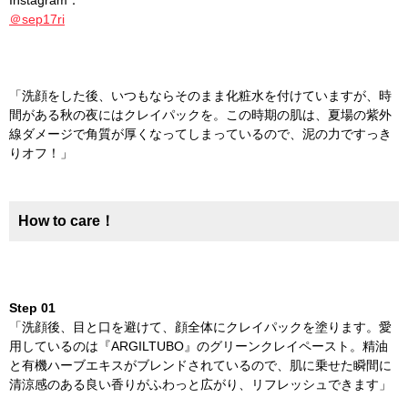
Instagram：
＠sep17ri
「洗顔をした後、いつもならそのまま化粧水を付けていますが、時
間がある秋の夜にはクレイパックを。この時期の肌は、夏場の紫外
線ダメージで角質が厚くなってしまっているので、泥の力ですっき
りオフ！」
How to care！
Step 01
「洗顔後、目と口を避けて、顔全体にクレイパックを塗ります。愛
用しているのは『ARGILTUBO』のグリーンクレイペースト。精油
と有機ハーブエキスがブレンドされているので、肌に乗せた瞬間に
清涼感のある良い香りがふわっと広がり、リフレッシュできます」