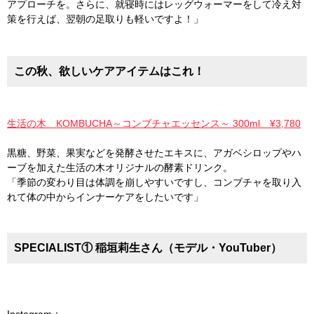
アプローチを。さらに、就寝時にはレッグウォーマーをして冷え対
策を行えば、翌朝の足取りも軽いですよ！」
この秋、欲しいケアアイテムはこれ！
生活の木 KOMBUCHA～コンブチャエッセンス～ 300ml ¥3,780
黒糖、野菜、果実などを発酵させたエキスに、アガベシロップやハ
ーブを加えた生活の木オリジナルの酵素ドリンク。
「季節の変わり目は体調を崩しやすいですし、コンブチャを取り入
れて体の中からインナーケアをしたいです」
SPECIALIST① 稲垣莉生さん（モデル・YouTuber）