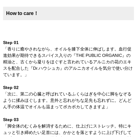
How to care！
Step 01
「香りに癒やされながら、オイルを膝下全体に伸ばします。血行促
進効果が期待できるスパイス入りの『THE PUBLIC ORGANIC』の
精油と、古くから凝りをほぐすと言われているアルニカの花のエキ
スを配合した『Dr.ハウシュカ』のアルニカオイルを気分で使い分け
ています。」
Step 02
「次に、第二の心臓と呼ばれているふくらはぎを中心に脚をなぞる
ように揉みほぐします。意外と忘れがちな足先も忘れずに。どんど
ん手の体温でオイルも温まってポカポカしてきますよ」
Step 03
「脚全体のむくみを解消するために、仕上げにストレッチ。特にキ
ュッと引き締めたい足首には、かかとを落とすように上げ下げして