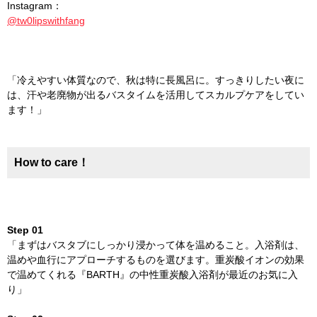
Instagram：
@tw0lipswithfang
「冷えやすい体質なので、秋は特に長風呂に。すっきりしたい夜に
は、汗や老廃物が出るバスタイムを活用してスカルプケアをしてい
ます！」
How to care！
Step 01
「まずはバスタブにしっかり浸かって体を温めること。入浴剤は、
温めや血行にアプローチするものを選びます。重炭酸イオンの効果
で温めてくれる『BARTH』の中性重炭酸入浴剤が最近のお気に入
り」