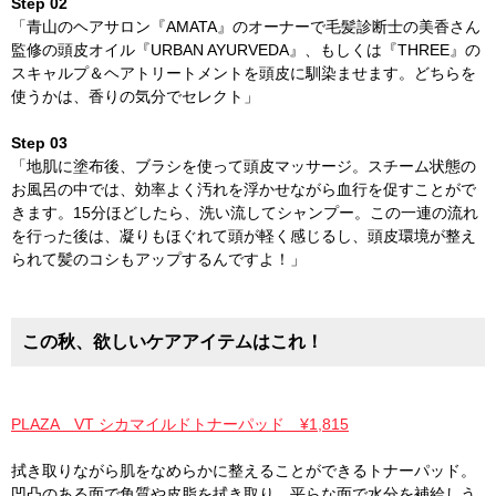
Step 02
「青山のヘアサロン『AMATA』のオーナーで毛髪診断士の美香さん
監修の頭皮オイル『URBAN AYURVEDA』、もしくは『THREE』の
スキャルプ＆ヘアトリートメントを頭皮に馴染ませます。どちらを
使うかは、香りの気分でセレクト」
Step 03
「地肌に塗布後、ブラシを使って頭皮マッサージ。スチーム状態の
お風呂の中では、効率よく汚れを浮かせながら血行を促すことがで
きます。15分ほどしたら、洗い流してシャンプー。この一連の流れ
を行った後は、凝りもほぐれて頭が軽く感じるし、頭皮環境が整え
られて髪のコシもアップするんですよ！」
この秋、欲しいケアアイテムはこれ！
PLAZA VT シカマイルドトナーパッド ¥1,815
拭き取りながら肌をなめらかに整えることができるトナーパッド。
凹凸のある面で角質や皮脂を拭き取り、平らな面で水分を補給しう