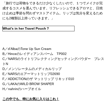
「旅行では荷物をできるだけ少なくしたいので、１つでメイクが完
成するコスメを選んでいます。リフレッシュできるアロマと、日焼
け止めは季節を問わずマストアイテム。リップは気分を変えるため
にも2種類以上持っていきます。」
What’s in her Travel Pouch？
A／d'AlbaのTone Up Sun Cream
B／Hinceのレイディアンスバーム TP002
C／NARSのライトリフレクティングセッティングパウダー プレス
トN
D／メンソレータムのメディカルリップ
E／NARSのエアーマットリップ02690
F／ADDICTIONのザ マットリップ リキッド010
G／LAKAのWILD BROW SHAPER
H／nahrinのハーブオイル
この中でも、特にお気に入りはこれ！