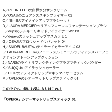
A／ROUND LUBの白樺水分サンクリーム
B／OSAJIのニュアンススキンプライマー 02
C／fillimillのアイメイクアップブラシセット
D／LAURA MERCIERのリアルフローレスファンデーションブラシ
E／dupsのシルキーリキッドアイライナーWP BK
F／dejavuのラッシュアップマスカラ E 1
G／OSAJIのブロウシャドウパレット 04
H／SNIDEL BAUTYのテイラードカラーアイズ 03
I／LAURA MERCIERのフローレスルミエールラディアンスパーフェ
クティングトーンアップクッション
J／NARSのライトリフレクティングプラズマティックパウダー
K／SUQQUのアイラッシュカーラー
L／DIORのアディクトリップマキシマイザーセラム
M／OPERAのシアーマットリップスティック 01
この中でも、特にお気に入りはこれ！
「OPERA」シアーマットリップスティック 01