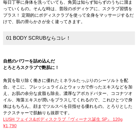
毎日丁寧に身体を洗っていても、角質は知らず知らずのうちに溜ま
っていくもの。そんな時は、普段のボディケアに、スクラブ習慣を
プラス！ 定期的にボディスクラブを使って全身をマッサージするだ
けで、肌の滑らかさが全く違ってきます。
01 BODY SCRUBならコレ！
自然のパワーを詰め込んだ
とろとろスクラブで艶肌に！
角質を取り除く働きに優れたミネラルたっぷりのシーソルトを配
合。そこに、フレッシュライムとウォッカで作ったエキスなどを加
え、お肌の余分な皮脂も除去。濃厚なアボカドバター、ココナツオ
イル、海藻エキスが潤いをプラスしてくれるので、これひとつで身
体はもちろん、顔までツルスベを目指せる優れもの。とろりとした
テクスチャーで肌触りも抜群です。
LUSH フェイス&ボディスクラブ『ヴィーナス誕生 SP』 120g
¥1,790