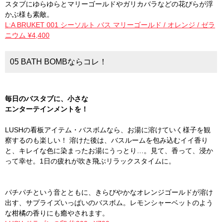
スタブにゆらゆらとマリーゴールドやガリカバラなどの花びらが浮
かぶ様も素敵。
L:A BRUKET 001 シーソルト バス マリーゴールド / オレンジ / ゼラ
ニウム ¥4,400
05 BATH BOMBならコレ！
毎日のバスタブに、小さな
エンターテインメントを！
LUSHの看板アイテム・バスボムなら、お湯に溶けていく様子を観
察するのも楽しい！ 溶けた後は、バスルームを包み込むイイ香り
と、キレイな色に染まったお湯にうっとり…。見て、香って、浸か
って幸せ。1日の疲れが吹き飛ぶリラックスタイムに。
パチパチという音とともに、きらびやかなオレンジゴールドが溶け
出す、サプライズいっぱいのバスボム。レモンシャーベットのよう
な柑橘の香りにも癒やされます。