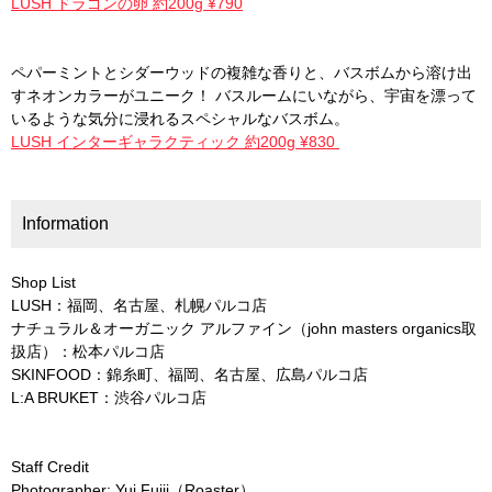
LUSH ドラゴンの卵 約200g ¥790
ペパーミントとシダーウッドの複雑な香りと、バスボムから溶け出
すネオンカラーがユニーク！ バスルームにいながら、宇宙を漂って
いるような気分に浸れるスペシャルなバスボム。
LUSH インターギャラクティック 約200g ¥830
Information
Shop List
LUSH：福岡、名古屋、札幌パルコ店
ナチュラル＆オーガニック アルファイン（john masters organics取
扱店）：松本パルコ店
SKINFOOD：錦糸町、福岡、名古屋、広島パルコ店
L:A BRUKET：渋谷パルコ店
Staff Credit
Photographer: Yui Fujii（Roaster）