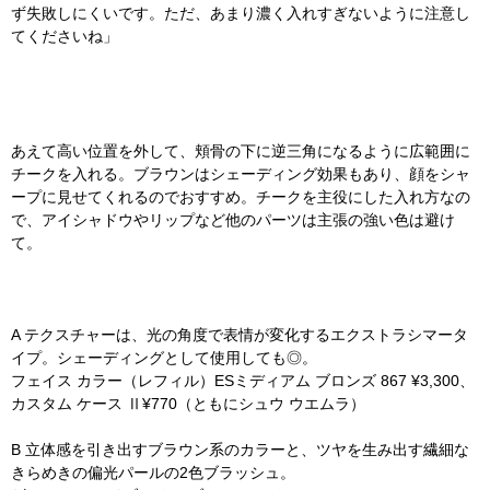
ず失敗しにくいです。ただ、あまり濃く入れすぎないように注意し
てくださいね」
あえて高い位置を外して、頬骨の下に逆三角になるように広範囲に
チークを入れる。ブラウンはシェーディング効果もあり、顔をシャ
ープに見せてくれるのでおすすめ。チークを主役にした入れ方なの
で、アイシャドウやリップなど他のパーツは主張の強い色は避け
て。
A テクスチャーは、光の角度で表情が変化するエクストラシマータ
イプ。シェーディングとして使用しても◎。
フェイス カラー（レフィル）ESミディアム ブロンズ 867 ¥3,300、
カスタム ケース Ⅱ¥770（ともにシュウ ウエムラ）
B 立体感を引き出すブラウン系のカラーと、ツヤを生み出す繊細な
きらめきの偏光パールの2色ブラッシュ。