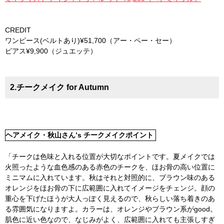
CREDIT
ワンピース(ベルトあり)¥51,700（アー・ペー・セー）
ピアス¥9,900（ジュエッテ）
2.チークメイク for Autumn
ヘアメイク・秋山さん’s チークメイクポイント
「チークは色味と入れる位置が大切なポイントです。夏メイクでは
火照ったような血色感のある赤色のチークを、ほお骨の高い位置に
ミニマムに入れています。秋はそれと対照的に、ブラウン味のある
オレンジをほお骨の下に広範囲に入れてイメージをチェンジ。顔の
重心を下げたほうが大人っぽく見えるので、秋らしい落ち着きのあ
る雰囲気になりますよ。カラーは、オレンジやブラウン系がgood。
肌色に近い色なので、なじみがよく、広範囲に入れても主張しすぎ