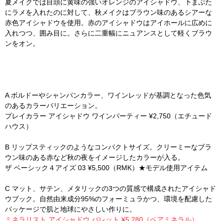
夏メイクでは目頭に黄味の強いオレンジのアイシャドウ、下まぶた
にラメを入れたのに対して、秋メイクはブラウン味のあるシアーな
赤色アイシャドウを使用。赤のアイシャドウはアイホールに広めに
入れつつ、囲み目に。さらに二重幅にニュアンスとして軽くブラウ
ンをオン。
A ボルドーやシャンパンカラー、ワインレッドが基調となった色気
のあるカラーバリエーション。
プレイカラー アイシャドウ ワインパーティー ¥2,750（エチュード
ハウス）
B リップスティックのようなコンパクトサイズ。クリーミーなブラ
ウン味のある赤など秋の夜をイメージしたカラーが入る。
ザ ベーシック４アイズ 03 ¥5,500（RMK）★モデル使用アイテム
C マット、サテン、メタリックの3つの質感で構成されたアイシャド
ウブック。自然由来成分95%のフォーミュラかつ、環境を配慮した
パッケージで肌と地球にやさしい作りに。
ミネラリスト アイシャドウ パレット ¥5,280（ベアミネラル）