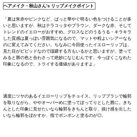
ヘアメイク・秋山さん’s リップメイクポイント
「夏は朱赤やピンクなど、ぱっと華やぐ明るい色をつけることが多
いと思いますが、秋はテラコッタやブラウン、ダークな赤、そして
トレンドのイエローがおすすめ。グロスなどのうるうる・キラキラ
した質感は夏っぽい雰囲気になるので、マットや程よいシアーなも
のに変えてみてください。ちなみに今回使ったイエローリップは、
見た目がビビッドなので躊躇する方もいるかと思いますが、塗って
みると唇の色と合わさって絶妙になじむんです。今っぽくこなれた
印象になるので、トライする価値がありますよ」
適度にツヤのあるイエローリップをチョイス。リップブラシで輪郭
を取りながら、ややオーバーめに塗ってぽってりとした唇に。きち
んとした印象に見せたいなら輪郭をきちんと取り、抜け感を出した
いなら輪郭をぼかすか、指でポンポンと塗るのが◎。