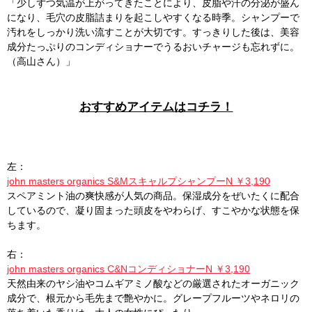
「少しずつ気温が上がってきたことにより、皮脂や汗の分泌が盛ん
になり、毛穴の皮脂詰まりを起こしやすくなる時季。シャンプーで
汚れをしっかり洗い流すことが大切です。すっきりした後は、美容
成分たっぷりのコンディショナーでうるおいチャージも忘れずに。
（高山さん）」
おすすめアイテムはコチラ！
左：
john masters organics S&MスキャルプシャンプーN ￥3,190
スペアミント油の爽快感が人気の商品。保湿成分をぜいたくに配合
しているので、凝り固まった頭皮をやわらげ、すこやかな状態を保
ちます。
右：
john masters organics C&NコンディショナーN ￥3,190
天然由来のヤシ油やコムギアミノ酸などの厳選されたオーガニック
成分で、根元から毛先まで艶やかに。グレープフルーツやネロリの