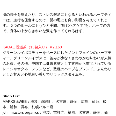
肌の調子を整えたり、ストレス解消にもなるといわれるハーブティ
ーは、血行も促進するので、髪の毛にも良い影響を与えてくれま
す。５つのルールにもうひと手間、“飲むヘアケア”を。ハーブの力
で、身体の中からきれいな髪を作ってくれるはず。
KAGAE 香巡茶（15包入り）￥2,160
グリーンルイボスティーをベースにしたノンカフェインのハーブテ
ィー。グリーンルイボスは、苦みが少なくさわやかな味わいが人気
のお茶。その他、中国では健康素材として古来から重宝されている
レイシやオタネニンジンなど、数種のハーブをブレンド。ふんわり
とした甘みと心地良い香りでリラックスタイムを。
Shop List
MARKS &WEB：池袋、錦糸町、名古屋、静岡、広島、仙台、松
本、浦和、調布、札幌パルコ店
john masters organics：池袋、吉祥寺、福岡、名古屋、静岡、仙