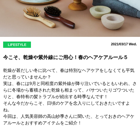
2021/03/17 Wed.
LIFESTYLE
今こそ、乾燥や紫外線にご用心！春のヘアケアルール５
乾燥が甚だしい冬に比べて、春は特別なヘアケアをしなくても平気
だと思っていませんか？
実は、春には9月と同程度の紫外線が降り注いでいるともいわれ、さ
らに冬場から蓄積された乾燥も相まって、パサついたりゴワついた
りと、春特有の髪トラブルが続出する時季なんです！
そんな今だからこそ、日頃のケアを念入りにしておきたいですよ
ね。
今回は、人気美容師の高山紗季さんに聞いた、とっておきのヘアケ
アルールとおすすめアイテムをご紹介！