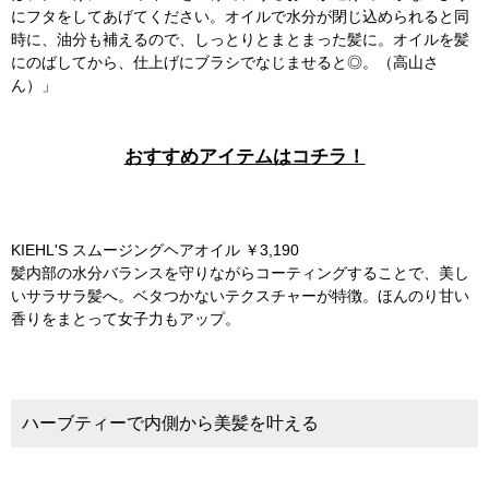
にフタをしてあげてください。オイルで水分が閉じ込められると同
時に、油分も補えるので、しっとりとまとまった髪に。オイルを髪
にのばしてから、仕上げにブラシでなじませると◎。（高山さ
ん）」
おすすめアイテムはコチラ！
KIEHL'S スムージングヘアオイル ￥3,190
髪内部の水分バランスを守りながらコーティングすることで、美し
いサラサラ髪へ。ベタつかないテクスチャーが特徴。ほんのり甘い
香りをまとって女子力もアップ。
ハーブティーで内側から美髪を叶える