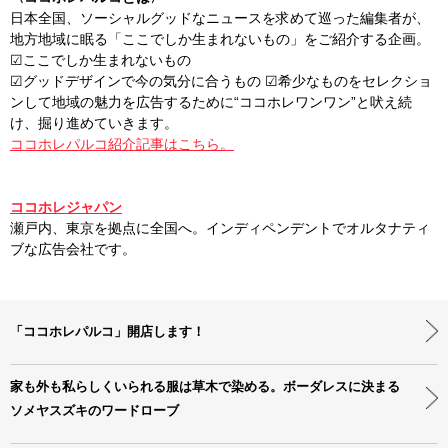
日本全国、ソーシャルグッドなニュースを求めて巡った編集者が、
地方地域に眠る「ここでしか生まれないもの」をご紹介する企画。
☑ここでしか生まれないもの
☑グッドデザインで今の気分に合うもの ☑希少なものをセレクショ
ンして地域の魅力を広告するために“ココホレワンワン”と吠え続
け、掘り進めていきます。
ココホレパルコ紹介記事はこちら。
ココホレジャパン
瀬戸内、東京を拠点に全国へ。インディペンデントでオルタナティ
ブな広告会社です。
「ココホレパルコ」開店します！
家も外も私らしくいられる服は草木で染める。ボーダレスに決まる
ソメヤスズキのワードローブ