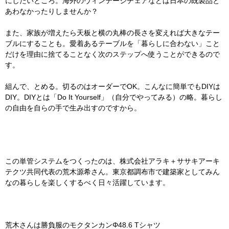
にしたいところ。海外のヴィンテージチェアなどは日本の既製品と
あわなかったりしませんか？
また、家族が増えたら天板と横の丸棒の長さを変えれば大きなテー
ブルにすることも。愛着あるテーブルを「暮らしに合わない」こと
だけを理由に捨てることなく次のステップへ使うことができるので
す。
組んで、とめる。切るのはオーダーでOK。こんなに簡単でもDIYは
DIY。DIYとは「Do It Yourself」（自分でやってみる）の略。暮らし
の自由を自らの手で生み出すのですから。
この単管システムをつくったのは、株式会社アラキ＋ササキアーキ
テクツ共同代表の荒木源希さん。東京都調布市で建築家としてみん
なの暮らしを楽しくするべく日々活躍しています。
荒木さんは勝負服のモクタンカンΦ48.6 Tシャツ