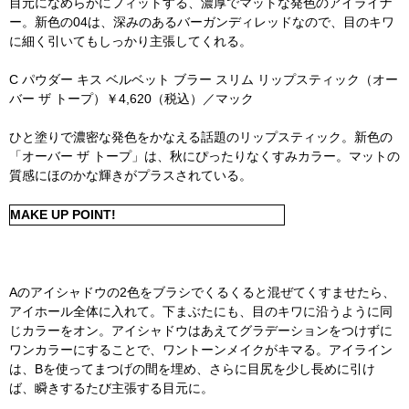
目元になめらかにフィットする、濃厚でマットな発色のアイライナ
ー。新色の04は、深みのあるバーガンディレッドなので、目のキワ
に細く引いてもしっかり主張してくれる。
C パウダー キス ベルベット ブラー スリム リップスティック（オー
バー ザ トープ）￥4,620（税込）／マック
ひと塗りで濃密な発色をかなえる話題のリップスティック。新色の
「オーバー ザ トープ」は、秋にぴったりなくすみカラー。マットの
質感にほのかな輝きがプラスされている。
MAKE UP POINT!
Aのアイシャドウの2色をブラシでくるくると混ぜてくすませたら、
アイホール全体に入れて。下まぶたにも、目のキワに沿うように同
じカラーをオン。アイシャドウはあえてグラデーションをつけずに
ワンカラーにすることで、ワントーンメイクがキマる。アイライン
は、Bを使ってまつげの間を埋め、さらに目尻を少し長めに引け
ば、瞬きするたび主張する目元に。