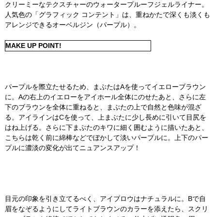
クリーミーなテクスチャーのウォータープルーフジェルライナー。
人気色の「グラフィック コンテント」は、重ねかたで深くも淡くも
アレンジできるオーベルジン（パープル）。
MAKE UP POINT!
パープルを際立たせるため、まぶたはAを使ってイエローブラウン
に。Aの右上のイエローをアイホール全体にのせたあと、さらに左
下のブラウンを全体に重ねると、まぶたの上で自然と色味が混ざ
る。アイラインはCを使って、上まぶたに少し長めに引いて目尻を
はね上げる。さらに下まぶたのキワに細く囲むように描いたあと、
こちらは乾く前に綿棒などでぼかして淡いパープルに。上下のパー
プルに濃淡の変化が出てニュアンスアップ！
目元の印象を引き立てるべく、アイブロウはナチュラルに。Bで自
眉をなぞるようにしてライトブラウンのカラーを添えたら、スクリ