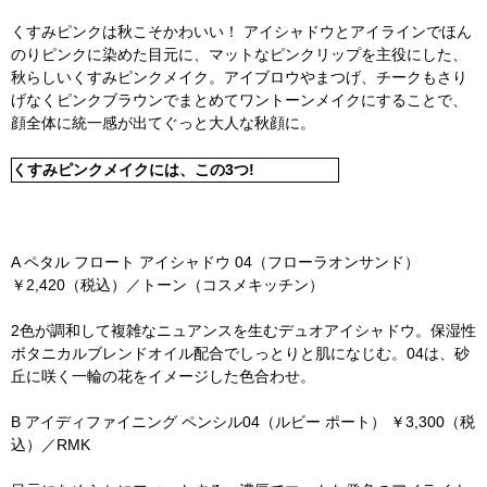
くすみピンクは秋こそかわいい！ アイシャドウとアイラインでほん
のりピンクに染めた目元に、マットなピンクリップを主役にした、
秋らしいくすみピンクメイク。アイブロウやまつげ、チークもさり
げなくピンクブラウンでまとめてワントーンメイクにすることで、
顔全体に統一感が出てぐっと大人な秋顔に。
くすみピンクメイクには、この3つ!
A ペタル フロート アイシャドウ 04（フローラオンサンド）
￥2,420（税込）／トーン（コスメキッチン）
2色が調和して複雑なニュアンスを生むデュオアイシャドウ。保湿性
ボタニカルブレンドオイル配合でしっとりと肌になじむ。04は、砂
丘に咲く一輪の花をイメージした色合わせ。
B アイディファイニング ペンシル04（ルビー ポート） ￥3,300（税
込）／RMK