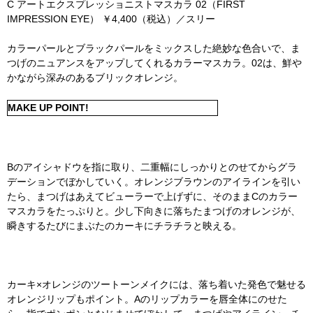
C アートエクスプレッショニストマスカラ 02（FIRST
IMPRESSION EYE） ￥4,400（税込）／スリー
カラーパールとブラックパールをミックスした絶妙な色合いで、ま
つげのニュアンスをアップしてくれるカラーマスカラ。02は、鮮や
かながら深みのあるブリックオレンジ。
MAKE UP POINT!
Bのアイシャドウを指に取り、二重幅にしっかりとのせてからグラ
デーションでぼかしていく。オレンジブラウンのアイラインを引い
たら、まつげはあえてビューラーで上げずに、そのままCのカラー
マスカラをたっぷりと。少し下向きに落ちたまつげのオレンジが、
瞬きするたびにまぶたのカーキにチラチラと映える。
カーキ×オレンジのツートーンメイクには、落ち着いた発色で魅せる
オレンジリップもポイント。Aのリップカラーを唇全体にのせた