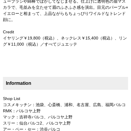
ューブラシや綿棒でぼかしてなじませる。仕上げに透明色の眉マス
カラで、毛並みを立たせて眉のふさふさ感を演出。目元のパープル×
イエローと相まって、上品ながらもちょっぴりワイルドなトレンド
顔に。
Credit
イヤリング￥19,800（税込）、ネックレス￥15,400（税込）、リン
グ￥11,000（税込）／すべてジュエッテ
Information
Shop List
コスメキッチン：池袋、心斎橋、浦和、名古屋、広島、福岡パルコ
RMK：パルコヤ上野
マック：吉祥寺パルコ、パルコヤ上野
スリー：仙台パルコ2、パルコヤ上野
アー・ペー・セー：渋谷パルコ