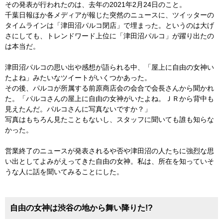
その発表が行われたのは、去年の2021年2月24日のこと。
千葉日報ほか各メディアが報じた突然のニュースに、ツイッターの
タイムラインは「津田沼パルコ閉店」で埋まった。というのは大げ
さにしても、トレンドワード上位に「津田沼パルコ」が躍り出たの
は本当だ。
津田沼パルコの思い出や感想が語られる中、「屋上に自由の女神い
たよね」みたいなツイートがいくつかあった。
その後、パルコが所属する前原商店会の会合で会長さんから聞かれ
た。「パルコさんの屋上に自由の女神がいたよね。ＪＲから背中も
見えたんだ。パルコさんに写真ないですか？」
写真はもちろん見たこともないし、スタッフに聞いても誰も知らな
かった。
営業終了のニュースが発表されるや否や津田沼の人たちに強烈な思
い出としてよみがえってきた自由の女神。私は、所在を知っていそ
うな人に話を聞いてみることにした。
自由の女神は渋谷の地から舞い降りた!?