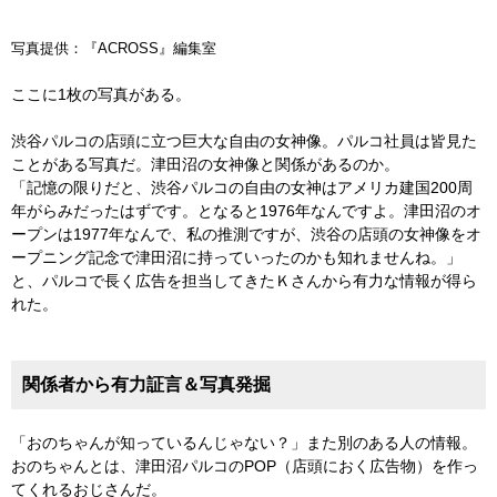
写真提供：『ACROSS』編集室
ここに1枚の写真がある。
渋谷パルコの店頭に立つ巨大な自由の女神像。パルコ社員は皆見た
ことがある写真だ。津田沼の女神像と関係があるのか。
「記憶の限りだと、渋谷パルコの自由の女神はアメリカ建国200周
年がらみだったはずです。となると1976年なんですよ。津田沼のオ
ープンは1977年なんで、私の推測ですが、渋谷の店頭の女神像をオ
ープニング記念で津田沼に持っていったのかも知れませんね。」
と、パルコで長く広告を担当してきたＫさんから有力な情報が得ら
れた。
関係者から有力証言＆写真発掘
「おのちゃんが知っているんじゃない？」また別のある人の情報。
おのちゃんとは、津田沼パルコのPOP（店頭におく広告物）を作っ
てくれるおじさんだ。