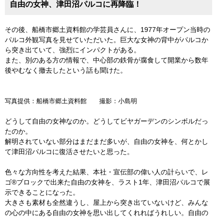
自由の女神、津田沼パルコに再降臨！
その後、船橋市郷土資料館の学芸員さんに、1977年オープン当時の
パルコ外観写真を見せていただいた。巨大な女神の背中がパルコか
ら突き出ていて、強烈にインパクトがある。
また、別のある方の情報で、中心部の鉄骨が腐食して開業から数年
後やむなく撤去したという話も聞けた。
写真提供：船橋市郷土資料館 撮影：小島明
どうして自由の女神なのか。どうしてビヤガーデンのシンボルだっ
たのか。
解明されていない部分はまだまだ多いが、自由の女神を、何とかし
て津田沼パルコに復活させたいと思った。
色々な方向性を考えた結果、本社・宣伝部の偉い人の計らいで、レ
ゴ®ブロックで出来た自由の女神を、ラスト1年、津田沼パルコで展
示できることになった。
大きさも素材も全然違うし、屋上から突き出ていないけど、みんな
の心の中にある自由の女神を思い出してくれればうれしい。自由の