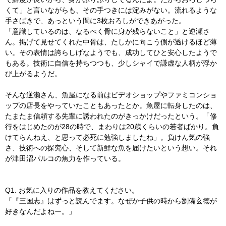
くて」と言いながらも、その手つきには淀みがない。流れるような
手さばきで、あっという間に3枚おろしができあがった。
「意識しているのは、なるべく骨に身が残らないこと」と逆瀬さ
ん。掲げて見せてくれた中骨は、たしかに向こう側が透けるほど薄
い。その表情は誇らしげなようでも、成功してひと安心したようで
もある。技術に自信を持ちつつも、少しシャイで謙虚な人柄が浮か
び上がるようだ。
そんな逆瀬さん、魚屋になる前はビデオショップやファミコンショ
ップの店長をやっていたこともあったとか。魚屋に転身したのは、
たまたま信頼する先輩に誘われたのがきっかけだったという。「修
行をはじめたのが28の時で、まわりは20歳くらいの若者ばかり。負
けてらんねえ、と思って必死に勉強しましたね」。負けん気の強
さ、技術への探究心、そして新鮮な魚を届けたいという想い。それ
が津田沼パルコの魚力を作っている。
Q1. お気に入りの作品を教えてください。
「『三国志』はずっと読んでます。なぜか子供の時から劉備玄徳が
好きなんだよねー。」