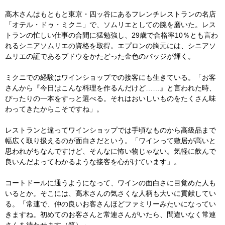
髙木さんはもともと東京・四ッ谷にあるフレンチレストランの名店
「オテル・ドゥ・ミクニ」で、ソムリエとしての腕を磨いた。レス
トランの忙しい仕事の合間に猛勉強し、29歳で合格率10％とも言わ
れるシニアソムリエの資格を取得。エプロンの胸元には、シニアソ
ムリエの証であるブドウをかたどった金色のバッジが輝く。
ミクニでの経験はワインショップでの接客にも生きている。「お客
さんから『今日はこんな料理を作るんだけど……』と言われた時、
ぴったりの一本をすっと選べる。それはおいしいものをたくさん味
わってきたからこそですね」。
レストランと違ってワインショップでは手頃なものから高級品まで
幅広く取り扱えるのが面白さだという。「ワインって敷居が高いと
思われがちなんですけど、そんなに怖い物じゃない。気軽に飲んで
良いんだよってわかるような接客を心がけています」。
コートドールに通うようになって、ワインの面白さに目覚めた人も
いるとか。そこには、髙木さんの気さくな人柄も大いに貢献してい
る。「常連で、仲の良いお客さんほどファミリーみたいになってい
きますね。初めてのお客さんと常連さんがいたら、間違いなく常連