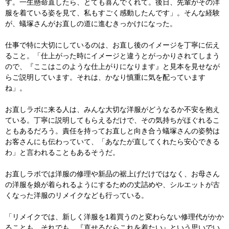
す。一生懸命直したら、とても喜んでくれて。後日、先輩がその洋
服を着ている姿を見て、私もすごく感動したんです」。そんな経験
が、蟻塚さんがお直しの道に進むきっかけになった。
仕事で特に大切にしているのは、お直し後のイメージを丁寧に伝え
ること。「仕上がった時にイメージと違うとがっかりされてしまう
ので、『ここはこのような仕上がりになります』と見本を見せなが
らご説明しています。それは、かなり慎重に気を配っています
ね」。
お直しラボに来る人は、みんな大切な洋服がどうなるか不安を抱え
ている。丁寧に説明してもらえるだけで、その気持ちがほぐれるこ
ともあるだろう。責任を持ってお直しと向き合う蟻塚さんの姿勢は
お客さんにも伝わっていて、「あなたが直してくれたら安心できる
わ」と言われることもあるそうだ。
お直しラボでは洋服の修理や新品の裾上げだけではなく、お母さん
の洋服を娘が着られるようにするための丈詰めや、シルエットが古
くなった洋服のリメイクなども行っている。
「リメイクでは、新しく洋服を1着買うのと変わらない修理代がかか
ることも。それでも、『直せるならこれを着たい』という思いでい