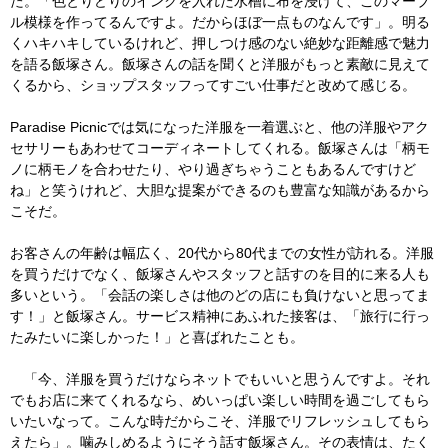
た。「色とりどりのインクを入れた水槽に布を浸けて、このマーブ
ル模様を作ってるんですよ。だからほぼ一点ものなんです」。明る
くハキハキしているけれど、押しつけ感のない絶妙な距離感で魅力
を語る飯塚さん。飯塚さんの話を聞くと洋服がもっと素敵に見えて
くるから、ショップスタッフってすごい仕事だと改めて感じる。
Paradise Picnicでは気になった洋服を一着選ぶと、他の洋服やアク
セサリーもあわせてコーディネートしてくれる。飯塚さんは「柄モ
ノに柄モノを合わせたり、やり過ぎちゃうこともあるんですけど
ね」と笑うけれど、大胆な提案ができるのも豊富な知識があるから
こそだ。
お客さんの年齢は幅広く、20代から80代までの女性が訪れる。洋服
を買うだけでなく、飯塚さんやスタッフと話すのを目的に来る人も
多いという。「会話の楽しさは他のどの店にも負けないと思ってま
す！」と飯塚さん。サービス精神にあふれた接客は、「旅行に行っ
たみたいに楽しかった！」と喜ばれたことも。
「今、洋服を買うだけならネットでもいいと思うんですよ。それ
でもお店に来てくれるなら、めいっぱい楽しい時間を過ごしてもら
いたいなって。こんな時だからこそ、洋服でリフレッシュしてもら
えたら」。噛みしめるようにそう話す飯塚さん。その表情は、たく