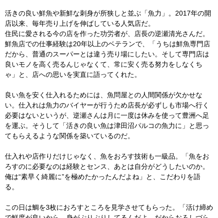
活きの良い鮮魚や新鮮な刺身が所狭しと並ぶ「魚力」。2017年の開
店以来、毎年売り上げを伸ばしている人気店だ。
住民に愛される今の店を作った功労者が、店長の逆瀬清光さんだ。
鮮魚店での仕事経験は20年以上のベテランで、「うちは鮮魚専門店
だから、普通のスーパーとは違う売り場にしたい。そして専門店は
良いモノを高く売るんじゃなくて、常に安く売る努力をしなくち
ゃ」と、店への思いを実直に語ってくれた。
良い魚を安く仕入れるためには、魚問屋との人間関係が欠かせな
い。仕入れは魚力のバイヤーが行うため店長が必ずしも市場へ行く
必要はないというが、逆瀬さんは月に一度は休みを使って豊洲へ足
を運ぶ。そうして「活きの良い魚は津田沼パルコの魚力に」と思っ
てもらえるような関係を築いているのだ。
仕入れや店作りだけじゃなく、魚をおろす技術も一級品。「魚をお
ろすのに必要なのは経験とセンス、あとは自分がどうしたいのか。
俺は“素早く綺麗に”を極めたかったんだよね」と、こだわりを語
る。
この日は鯛を3枚におろすところを見学させてもらった。「活け締め
で鮮度が良いから、身がぷりぷりしてるんだよ。だからおろしづら