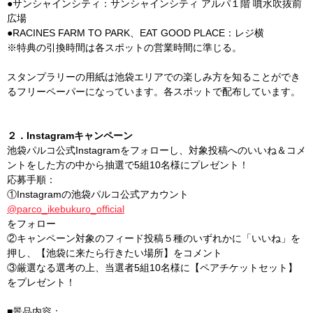
●サンシャインシティ：サンシャインシティ アルパ１階 噴水吹抜前
広場
●RACINES FARM TO PARK、EAT GOOD PLACE：レジ横
※特典の引換時間は各スポットの営業時間に準じる。
スタンプラリーの用紙は池袋エリアでの楽しみ方を知ることができ
るフリーペーパーになっています。各スポットで配布しています。
２．Instagramキャンペーン
池袋パルコ公式Instagramをフォローし、対象投稿へのいいね＆コメ
ントをした方の中から抽選で5組10名様にプレゼント！
応募手順：
①Instagramの池袋パルコ公式アカウント
@parco_ikebukuro_official
をフォロー
②キャンペーン対象のフィード投稿５種のいずれかに「いいね」を
押し、【池袋に来たら行きたい場所】をコメント
③厳選なる選考の上、当選者5組10名様に【ペアチケットセット】
をプレゼント！
■景品内容：