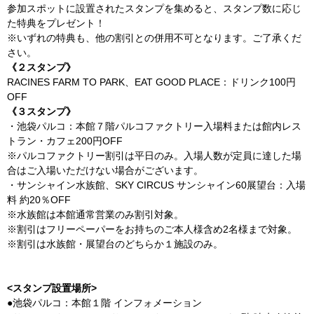
参加スポットに設置されたスタンプを集めると、スタンプ数に応じ
た特典をプレゼント！
※いずれの特典も、他の割引との併用不可となります。ご了承くだ
さい。
《２スタンプ》
RACINES FARM TO PARK、EAT GOOD PLACE：ドリンク100円
OFF
《３スタンプ》
・池袋パルコ：本館７階パルコファクトリー入場料または館内レス
トラン・カフェ200円OFF
※パルコファクトリー割引は平日のみ。入場人数が定員に達した場
合はご入場いただけない場合がございます。
・サンシャイン水族館、SKY CIRCUS サンシャイン60展望台：入場
料 約20％OFF
※水族館は本館通常営業のみ割引対象。
※割引はフリーペーパーをお持ちのご本人様含め2名様まで対象。
※割引は水族館・展望台のどちらか１施設のみ。
<スタンプ設置場所>
●池袋パルコ：本館１階 インフォメーション