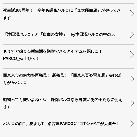
祝生誕100周年！ 今年も調布パルコに「鬼太郎商店」がやってき
ます！
「津田沼パルコ」と「自由の女神」 by津田沼パルコの中の人
もうすぐ始まる新生活を満喫できるアイテムを探しに！
PARCO_ya上野へ！
西東京市の魅力を再発見！ 新発見！ 「西東京百姿写真展」＠ひば
りが丘パルコ
動物って可愛いよね～♡ 静岡パルコなら可愛いあの子たちに会え
ます！
パルコの白T、夏まちT 名古屋PARCOに“白Tシャツ”が大集合！