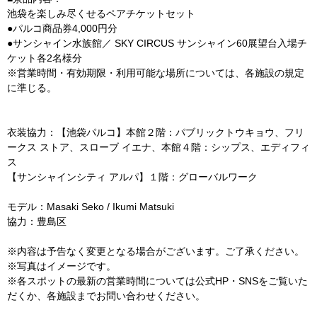
池袋を楽しみ尽くせるペアチケットセット
●パルコ商品券4,000円分
●サンシャイン水族館／ SKY CIRCUS サンシャイン60展望台入場チ
ケット各2名様分
※営業時間・有効期限・利用可能な場所については、各施設の規定
に準じる。
衣装協力：【池袋パルコ】本館２階：パブリックトウキョウ、フリ
ークス ストア、スローブ イエナ、本館４階：シップス、エディフィ
ス
【サンシャインシティ アルパ】１階：グローバルワーク
モデル：Masaki Seko / Ikumi Matsuki
協力：豊島区
※内容は予告なく変更となる場合がございます。ご了承ください。
※写真はイメージです。
※各スポットの最新の営業時間については公式HP・SNSをご覧いた
だくか、各施設までお問い合わせください。