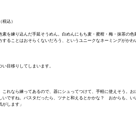
（税込）
色素を練り込んだ手延そうめん。白めんにもち麦・蜜柑・梅・抹茶の色
カすることはおそらくないだろう、というユニークなネーミングがかわ
つい目移りしてしまいます。
。これなら練ってあるので、器にシュってつけて、手軽に使えそう。お
しいですね。パスタだったら、ツナと和えるとかかな？ おからも、い
気がします」