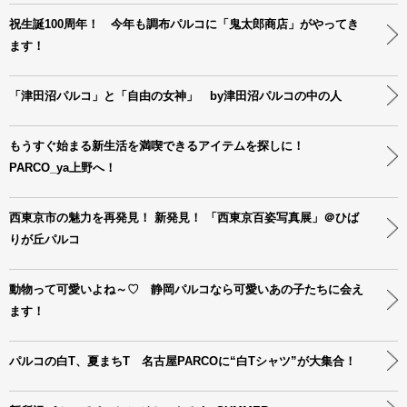
祝生誕100周年！ 今年も調布パルコに「鬼太郎商店」がやってき
ます！
「津田沼パルコ」と「自由の女神」 by津田沼パルコの中の人
もうすぐ始まる新生活を満喫できるアイテムを探しに！
PARCO_ya上野へ！
西東京市の魅力を再発見！ 新発見！ 「西東京百姿写真展」＠ひば
りが丘パルコ
動物って可愛いよね～♡ 静岡パルコなら可愛いあの子たちに会え
ます！
パルコの白T、夏まちT 名古屋PARCOに“白Tシャツ”が大集合！