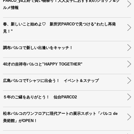
PARCO_ya上野で買い物祭り！大人女子におすすめのショップ＆グ
ルメ情報
春、新しいこと始めよ♡ 新所沢PARCOで見つける“わたし再発
見！”
調布パルコで新しい出逢いをキャッチ！
40才の吉祥寺パルコと‟HAPPY TOGETHER”
広島パルコでTシャツに出会う！ イベント＆スナップ
５年のご縁をありがとう！ 仙台PARCO2
松本パルコのワンフロアに現代アートの展示スポット「パルコ de
美術館」がOPEN！