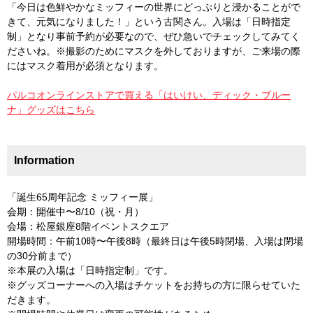
「今日は色鮮やかなミッフィーの世界にどっぷりと浸かることがで
きて、元気になりました！」という古関さん。入場は「日時指定
制」となり事前予約が必要なので、ぜひ急いでチェックしてみてく
ださいね。※撮影のためにマスクを外しておりますが、ご来場の際
にはマスク着用が必須となります。
パルコオンラインストアで買える「はいけい、ディック・ブルー
ナ」グッズはこちら
Information
「誕生65周年記念 ミッフィー展」
会期：開催中〜8/10（祝・月）
会場：松屋銀座8階イベントスクエア
開場時間：午前10時〜午後8時（最終日は午後5時閉場、入場は閉場
の30分前まで）
※本展の入場は「日時指定制」です。
※グッズコーナーへの入場はチケットをお持ちの方に限らせていた
だきます。