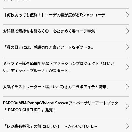
【何枚あっても便利！】コーデの幅が広がるTシャツコーデ
お洋服で気持ちも明るく◎ 心ときめく春コーデ特集
「母の日」には、感謝のひと言とアートなギフトを。
ミッフィー誕生65周年記念・ファッションプロジェクト「はいけ
い、ディック・ブルーナ」がスタート！
人気イラストレーター・塩川いづみさんコラボアイテム特集。
PARCO×M/M(Paris)×Viviane Sassenアニバーサリーアートブック
『 PARCO CULTURE 』発売！
「レジ袋有料化」の前にほしい！ ～かわいいTOTE～