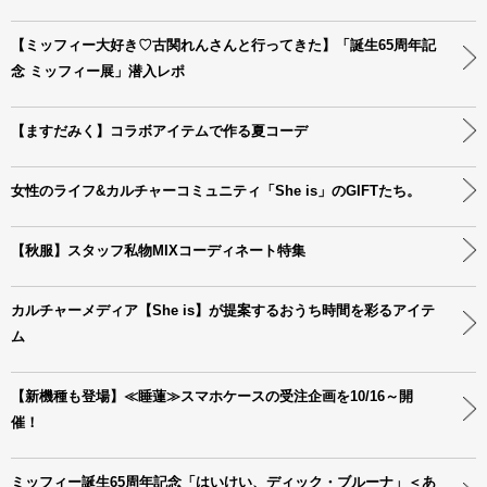
【ミッフィー大好き♡古関れんさんと行ってきた】「誕生65周年記
念 ミッフィー展」潜入レポ
【ますだみく】コラボアイテムで作る夏コーデ
女性のライフ&カルチャーコミュニティ「She is」のGIFTたち。
【秋服】スタッフ私物MIXコーディネート特集
カルチャーメディア【She is】が提案するおうち時間を彩るアイテ
ム
【新機種も登場】≪睡蓮≫スマホケースの受注企画を10/16～開
催！
ミッフィー誕生65周年記念「はいけい、ディック・ブルーナ」＜あ