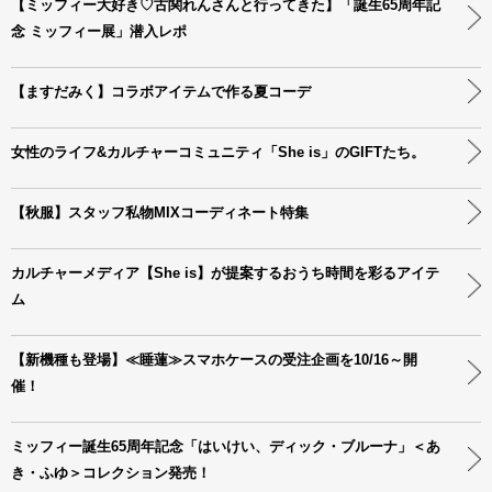
【ミッフィー大好き♡古関れんさんと行ってきた】「誕生65周年記
念 ミッフィー展」潜入レポ
【ますだみく】コラボアイテムで作る夏コーデ
女性のライフ&カルチャーコミュニティ「She is」のGIFTたち。
【秋服】スタッフ私物MIXコーディネート特集
カルチャーメディア【She is】が提案するおうち時間を彩るアイテ
ム
【新機種も登場】≪睡蓮≫スマホケースの受注企画を10/16～開
催！
ミッフィー誕生65周年記念「はいけい、ディック・ブルーナ」＜あ
き・ふゆ＞コレクション発売！