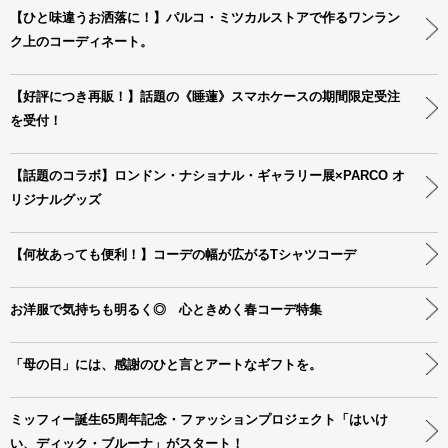
【ひと味違うお洒落に！】パルコ・ミツカルストアで作るワンラン
ク上のコーディネート。
【好評につき再販！】話題の《睡蓮》スマホケースの期間限定受注
を受付！
【話題のコラボ】ロンドン・ナショナル・ギャラリー展×PARCO オ
リジナルグッズ
【何枚あっても便利！】コーデの幅が広がるTシャツコーデ
お洋服で気持ちも明るく◎ 心ときめく春コーデ特集
「母の日」には、感謝のひと言とアートなギフトを。
ミッフィー誕生65周年記念・ファッションプロジェクト「はいけ
い、ディック・ブルーナ」がスタート！