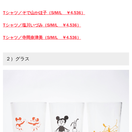
Tシャツ／そで山かほ子（S/M/L ￥4,536）
Tシャツ／塩川いづみ（S/M/L ￥4,536）
Tシャツ／寺岡奈津美（S/M/L ￥4,536）
２）グラス