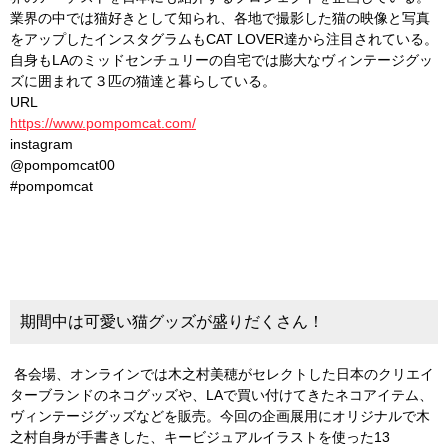
業界の中では猫好きとして知られ、各地で撮影した猫の映像と写真
をアップしたインスタグラムもCAT LOVER達から注目されている。
自身もLAのミッドセンチュリーの自宅では膨大なヴィンテージグッ
ズに囲まれて３匹の猫達と暮らしている。
URL
https://www.pompomcat.com/
instagram
@pompomcat00
#pompomcat
期間中は可愛い猫グッズが盛りだくさん！
各会場、オンラインでは木之村美穂がセレクトした日本のクリエイ
ターブランドのネコグッズや、LAで買い付けてきたネコアイテム、
ヴィンテージグッズなどを販売。今回の企画展用にオリジナルで木
之村自身が手書きした、キービジュアルイラストを使った13