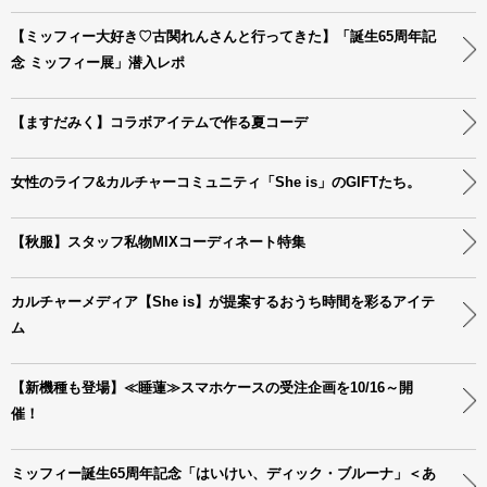
【ミッフィー大好き♡古関れんさんと行ってきた】「誕生65周年記
念 ミッフィー展」潜入レポ
【ますだみく】コラボアイテムで作る夏コーデ
女性のライフ&カルチャーコミュニティ「She is」のGIFTたち。
【秋服】スタッフ私物MIXコーディネート特集
カルチャーメディア【She is】が提案するおうち時間を彩るアイテ
ム
【新機種も登場】≪睡蓮≫スマホケースの受注企画を10/16～開
催！
ミッフィー誕生65周年記念「はいけい、ディック・ブルーナ」＜あ