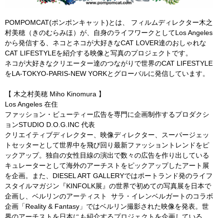
POMPOMCAT(ポンポンキャット)とは、 フィルムディレクター木之
村美穂（きのむらみほ）が、自身のライフワークとしてLos Angeles
から発信する、ネコとネコが大好きなCAT LOVER達のおしゃれな
CAT LIFESTYLEを紹介する映像と写真のプロジェクトです。
ネコが大好きなクリエーター達のつながりで世界のCAT LIFESTYLE
をLA-TOKYO-PARIS-NEW YORKとグローバルに発信しています。
【 木之村美穂 Miho Kinomura 】
Los Angeles 在住
ファッション・ビューティー広告を専門に企画制作するプロダクシ
ョンSTUDIO D.O.G.INC 代表
クリエイティブディレクター、映像ディレクター、スーパージェッ
トセッターとして世界中を飛び回り最新ファッショントレンドをピ
ックアップ。独自の女性目線の演出で数々の広告を作り出している
キュレーターとして海外のアーチストをピックアップしたアート展
を企画。また、DIESEL ART GALLERYではポートランド発のライフ
スタイルマガジン『KINFOLK展』の世界で初めての写真展を日本で
企画し、ベルリンのアーティスト サラ・イレンベルガートのコラボ
企画「Reality & Fantasy」ではベルリン撮影された映像を発表。世
界のアーチストを日本にも紹介するプロジェクトを企画している。