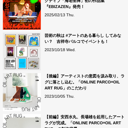
クティブ「海老坐禅」初の作品集
『EBIZAZEN』発売！
2025/02/13 Thu.
芸術の秋は #アートのある暮らし してみな
い？ 吉祥寺パルコでイベントも！
2023/10/18 Wed.
【後編】アーティストの意図を汲み取り、ラ
グに落とし込む。「ONLINE PARCO×OIL
ART RUG」のこだわり
2023/10/05 Thu.
【前編】安西水丸、長場雄を起用したアート
ラグが完成。「ONLINE PARCO×OIL ART