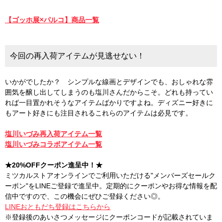
【ゴッホ展×パルコ】商品一覧
今回の再入荷アイテムが見逃せない！
いかがでしたか？ シンプルな線画とデザインでも、おしゃれな雰
囲気を醸し出してしまうのも塩川さんだからこそ。どれも持ってい
れば一目置かれそうなアイテムばかりですよね。ディズニー好きに
もアート好きにも注目されるこれらのアイテムは必見です。
塩川いづみ再入荷アイテム一覧
塩川いづみコラボアイテム一覧
★20%OFFクーポン進呈中！★
ミツカルストアオンラインでご利用いただける"メンバーズセールク
ーポン"をLINEご登録で進呈中。定期的にクーポンやお得な情報を配
信中ですので、この機会にぜひご登録ください◎。
LINEおともだち登録はこちらから
※登録後のあいさつメッセージにクーポンコードが記載されていま